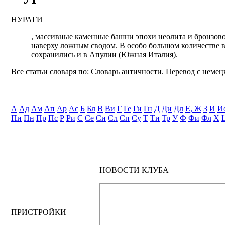
НУРАГИ
, массивные каменные башни эпохи неолита и бронзово
наверху ложным сводом. В особо большом количестве 
сохранились и в Апулии (Южная Италия).
Все статьи словаря по: Словарь античности. Перевод с немецк
А
Ад
Ам
Ап
Ар
Ас
Б
Бл
В
Ви
Г
Ге
Ги
Гн
Д
Ди
Дл
Е, Ж
З
И
И
Пи
Пн
Пр
Пс
Р
Ри
С
Се
Си
Сл
Сп
Су
Т
Ти
Тр
У
Ф
Фи
Фл
Х
НОВОСТИ КЛУБА
ПРИСТРОЙКИ