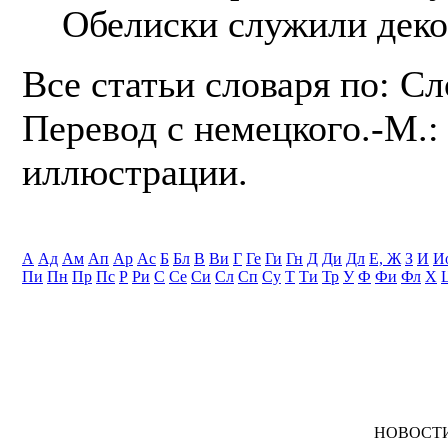
Обелиски служили дек
Все статьи словаря по: С
Перевод с немецкого.-М.: 
иллюстрации.
А
Ад
Ам
Ап
Ар
Ас
Б
Бл
В
Ви
Г
Ге
Ги
Гн
Д
Ди
Дл
Е, Ж
З
И
И
Пи
Пн
Пр
Пс
Р
Ри
С
Се
Си
Сл
Сп
Су
Т
Ти
Тр
У
Ф
Фи
Фл
Х
НОВОСТ