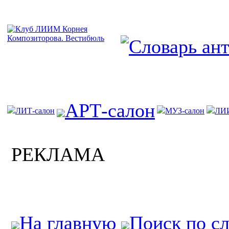
АРТ-салон
ЛИТ-салон
МУЗ-салон
ЛИ
РЕКЛАМА
На главную
Поиск по с