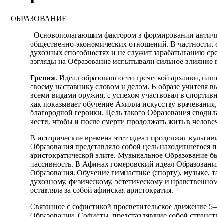
ОБРАЗОВАНИЕ
. Основополагающим фактором в формировании античны
общественно-экономических отношений. В частности, су
духовных способностях и не служит зарабатыванию сре
взгляды на Образование испытывали сильное влияние г
Греция
. Идеал образованности греческой архаики, на
своему наставнику словом и делом. В образе учителя 
всеми видами оружия, с успехом участвовал в спортивн
как показывает обучение Ахилла искусству врачевания,
благородной героики. Цель такого Образования сводила
чести, чтобы и после смерти продолжать жить в челове
В исторические времена этот идеал продолжал культив
Образования представляло собой цель находившегося 
аристократической элите. Музыкальное Образование бы
пассивность. В Афинах гомеровский идеал Образовани
Образования. Обучение гимнастике (спорту), музыке, 
духовному, физическому, эстетическому и нравственно
оставляла за собой афинская аристократия.
Связанное с софистикой просветительское движение 5
Образовании. Софисты, представлявшие собой странст