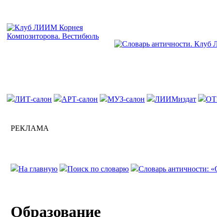
ЛИТ-салон
АРТ-салон
МУЗ-салон
ЛИИМиздат
ОТ
РЕКЛАМА
На главную
Поиск по словарю
Словарь античности: «
Образование