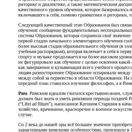
риторике и диалектике, а также математическим дисци
качественного уровня обучения, которое базировалось 
включавшего в себя, помимо грамматики и риторики, 
Следующий качественный этап Образования был связан
обучения: сообщение фундаментальных неспециальных з
система Образования, которая сохранила своё значение
первой стадии начального элементарного обучения сооб
более высокая стадия образовательного обучения (в эл
учебным распорядком), которая включает в себя в перв
спорту и музыке продолжается на более высоком уровне
не фигурировало как обучение с целью освоения како
как завершение и кульминация всего учебного процесс
людям разностороннее Образование оспаривали между 
между собой за первенство в области Образования. На 
передний план ставилось изучение философии, а в Рим
Рим
. Римским идеалом считался крестьянин-воин, служ
должен был знать и уметь римлянин периода поздней Р
(“Libri ad filium”), написанное Катоном Старшим в нач
хозяйство, врачевание, красноречие и военное искусст
случае.
Со 2 века до нашей эры всё большее значение приобрет
характерными римскими особенностями, произошло в 1