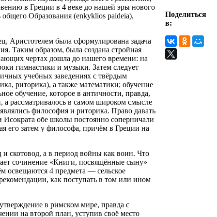
вению в Греции в 4 веке до нашей эры нового
Поделиться
бщего Образования (enkyklios paideia),
в:
ец, Аристотелем была сформулирована задача
я. Таким образом, была создана стройная
агающих чертах дошла до нашего времени: на
роки гимнастики и музыки. Затем следует
бличных учебных заведениях с твёрдым
ка, риторика), а также математики; обучение
ное обучение, которое в античности, правда,
, а рассматривалось в самом широком смысле
 являлись философия и риторика. Право давать
и Исократа обе школы постоянно соперничали
ая его затем у философа, причём в Греции на
 и скотовод, а в период войны как воин. Что
ывает сочинение «Книги, посвящённые сыну»
 нём освещаются 4 предмета — сельское
 рекомендации, как поступать в том или ином
 утверждение в римском мире, правда с
нии на второй план, уступив своё место