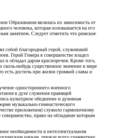
ии Образования являлась их зависимость от
ного человека, которая основывается на его
ным занятием. Следует отметить что римские
лял собой благородный герой, служивший
оев. Герой Гомера в совершенстве владел
ал и обладал даром красноречия. Кроме того,
ло сколь-нибудь существенное значение в мире
то есть достичь при жизни громкой славы и
лучение одностороннего военного
итания в духе служения правящей
ись культурное обеднение и духовная
 форме музыкально-гимнастического
качестве приложения) служило гармоничному
е совершенство, право на обладание которым
ание необходимости в интеллектуальном
огическим наукам, прежде всего грамматике,