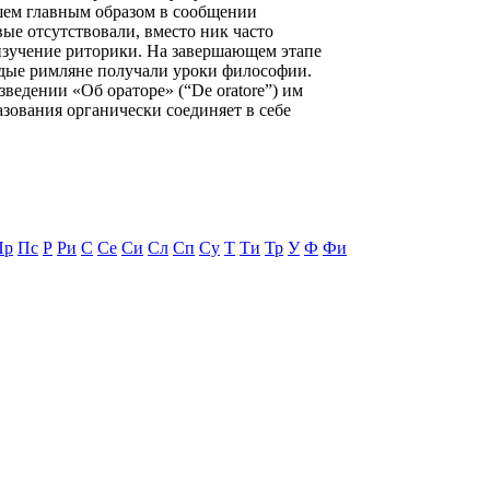
шем главным образом в сообщении
ые отсутствовали, вместо ник часто
 изучение риторики. На завершающем этапе
одые римляне получали уроки философии.
едении «Об ораторе» (“De oratore”) им
зования органически соединяет в себе
Пр
Пс
Р
Ри
С
Се
Си
Сл
Сп
Су
Т
Ти
Тр
У
Ф
Фи