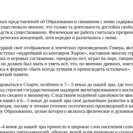
х представлений об Образовании и связанном с ними содержан
ществовало мнение, что только та деятельность достойна свобод
дств к существованию. Физическая же работа считалась презрен
реческих концепций, хотя нередко и различались с ними.
шедший своё отображение в эпических произведениях Гомера, яв
выступал «мудрейший из кентавров Хирон», наставник многих гер
ых и игровых состязаниях, прекрасно пел, играл на лире, танцев
 он должен был знать и уметь всё, что, по мнению древних, име
сь к формуле «быть всегда лучшим и превосходить остальных», 
ческой памяти.
ироваться в Спарте, особенно в 7—5 веках до нашей эры, где по
под строгим государственным надзором милитаризованного восп
ло сведено к минимуму. Следствием подобной однобокости явил
я нашёл в 6—5 веках до нашей эры своё дальнейшее развитие в
танцам, письму и чтению (чтению поэтических произведений в 
му Образованию, целью которого являлось физическое и духовно
—4 веков до нашей эры принесло в широкие слои населения созн
вующих преподавателей, обучали людей всем языковым и социол