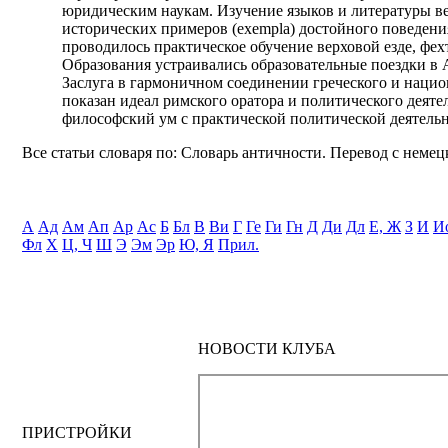
юридическим наукам. Изучение языков и литературы в
исторических примеров (exempla) достойного поведения
проводилось практическое обучение верховой езде, фе
Образования устраивались образовательные поездки в 
Заслуга в гармоничном соединении греческого и нацио
показан идеал римского оратора и политического деят
философский ум с практической политической деятельн
Все статьи словаря по: Словарь античности. Перевод с немецк
А
Ад
Ам
Ап
Ар
Ас
Б
Бл
В
Ви
Г
Ге
Ги
Гн
Д
Ди
Дл
Е, Ж
З
И
И
Фл
Х
Ц, Ч
Ш
Э
Эм
Эр
Ю, Я
Прил.
НОВОСТИ КЛУБА
ПРИСТРОЙКИ