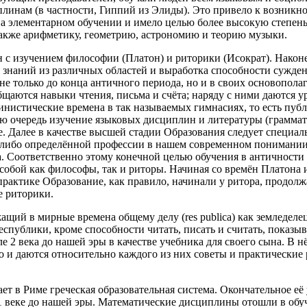
плинам (в частности, Гиппий из Элиды). Это привело к возникно
на элементарном обучении и имело целью более высокую степень о
также арифметику, геометрию, астрономию и теорию музыки.
 с изучением философии (Платон) и риторики (Исократ). Након
наний из различных областей и выработка способности суждени
 не только до конца античного периода, но и в своих основопол
щаются навыки чтения, письма и счёта; наряду с ними даются у
линистические времена в так называемых гимнасиях, то есть пу
ую очередь изучение языковых дисциплин и литературы (граммати
. Далее в качестве высшей стадии Образования следует специаль
й-либо определённой профессии в нашем современном понимании
а. Соответственно этому конечной целью обучения в античности
собой как философы, так и риторы. Начиная со времён Платона 
практике Образование, как правило, начинали у ритора, продолж
е риторики.
ащий в мирные времена общему делу (res publica) как земледелец
еспублики, кроме способности читать, писать и считать, показ
але 2 века до нашей эры в качестве учебника для своего сына. В
во и даются относительно каждого из них советы и практические
ает в Риме греческая образовательная система. Окончательное её
 веке до нашей эры. Математические дисциплины отошли в обуче