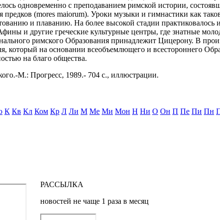
елось одновременно с преподаванием римской истории, состояв
 предков (mores maiorum). Уроки музыки и гимнастики как таков
хтованию и плаванию. На более высокой стадии практиковалось
Афины и другие греческие культурные центры, где знатные мол
нального римского Образования принадлежит Цицерону. В произв
еля, который на основании всеобъемлющего и всестороннего Обра
остью на благо общества.
ого.-М.: Прогресс, 1989.- 704 с., иллюстрации.
о
К
Кв
Кл
Ком
Кр
Л
Ли
М
Ме
Ми
Мон
Н
Ни
О
Он
П
Пе
Пи
Пн
РАССЫЛКА
новостей не чаще 1 раза в месяц