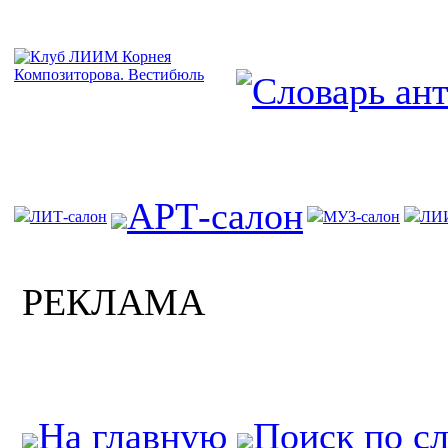
АРТ-салон
ЛИТ-салон
МУЗ-салон
ЛИ
РЕКЛАМА
На главную
Поиск по с