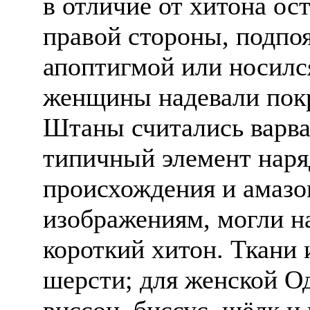
в отличие от хитона ос
правой стороны, подпо
апоптигмой или носился
женщины надевали покр
Штаны считались варва
типичный элемент наря
происхождения и амазон
изображениям, могли н
короткий хитон. Ткани 
шерсти; для женской О
виссон, биссус, шёлк и