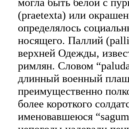
могла быть белой с пу
(praetexta) или окраше
определялось социаль
носящего. Паллий (pal
верхней Одежды, извест
римлян. Словом “palud
длинный военный плащ
преимущественно полко
более короткого солдат
именовавшеюся “sagum
непогоды надевали пен