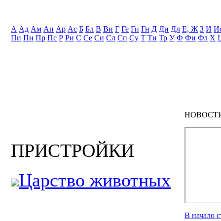
А
Ад
Ам
Ап
Ар
Ас
Б
Бл
В
Ви
Г
Ге
Ги
Гн
Д
Ди
Дл
Е, Ж
З
И
И
Пи
Пн
Пр
Пс
Р
Ри
С
Се
Си
Сл
Сп
Су
Т
Ти
Тр
У
Ф
Фи
Фл
Х
НОВОСТ
ПРИСТРОЙКИ
Царство животных
В начало 