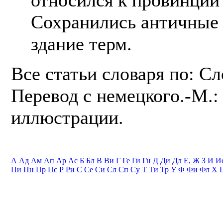
Сохранились античные 
здание терм.
Все статьи словаря по: С
Перевод с немецкого.-М.: 
иллюстрации.
А
Ад
Ам
Ап
Ар
Ас
Б
Бл
В
Ви
Г
Ге
Ги
Гн
Д
Ди
Дл
Е, Ж
З
И
И
Пи
Пн
Пр
Пс
Р
Ри
С
Се
Си
Сл
Сп
Су
Т
Ти
Тр
У
Ф
Фи
Фл
Х