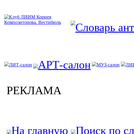
АРТ-салон
ЛИТ-салон
МУЗ-салон
ЛИ
РЕКЛАМА
На главную
Поиск по с