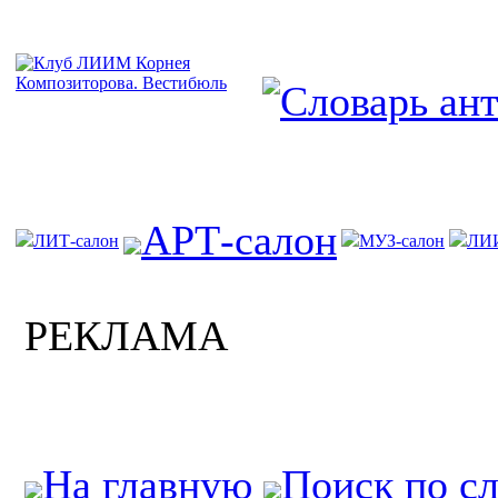
АРТ-салон
ЛИТ-салон
МУЗ-салон
ЛИ
РЕКЛАМА
На главную
Поиск по с