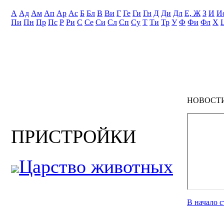
А
Ад
Ам
Ап
Ар
Ас
Б
Бл
В
Ви
Г
Ге
Ги
Гн
Д
Ди
Дл
Е, Ж
З
И
И
Пи
Пн
Пр
Пс
Р
Ри
С
Се
Си
Сл
Сп
Су
Т
Ти
Тр
У
Ф
Фи
Фл
Х
НОВОСТ
ПРИСТРОЙКИ
Царство животных
В начало 