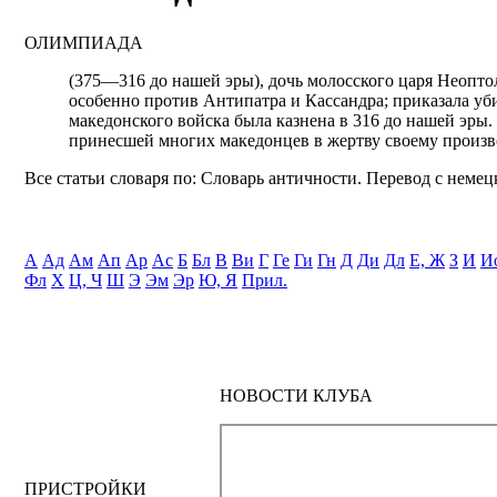
ОЛИМПИАДА
(375—316 до нашей эры), дочь молосского царя Неоптол
особенно против Антипатра и Кассандра; приказала уб
македонского войска была казнена в 316 до нашей эры
принесшей многих македонцев в жертву своему произв
Все статьи словаря по: Словарь античности. Перевод с немецк
А
Ад
Ам
Ап
Ар
Ас
Б
Бл
В
Ви
Г
Ге
Ги
Гн
Д
Ди
Дл
Е, Ж
З
И
И
Фл
Х
Ц, Ч
Ш
Э
Эм
Эр
Ю, Я
Прил.
НОВОСТИ КЛУБА
ПРИСТРОЙКИ