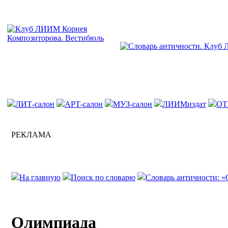
ЛИТ-салон
АРТ-салон
МУЗ-салон
ЛИИМиздат
ОТ
РЕКЛАМА
На главную
Поиск по словарю
Словарь античности: «
Олимпиада