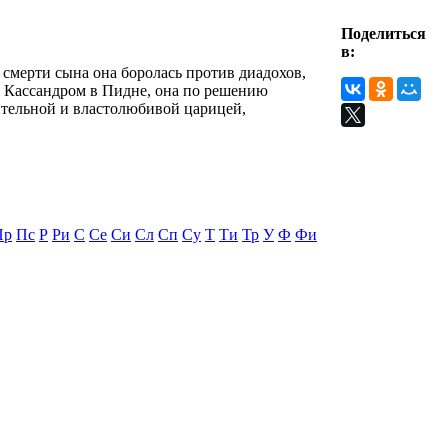
Поделиться
в:
 смерти сына она боролась против диадохов,
я Кассандром в Пидне, она по решению
тительной и властолюбивой царицей,
Пр
Пс
Р
Ри
С
Се
Си
Сл
Сп
Су
Т
Ти
Тр
У
Ф
Фи