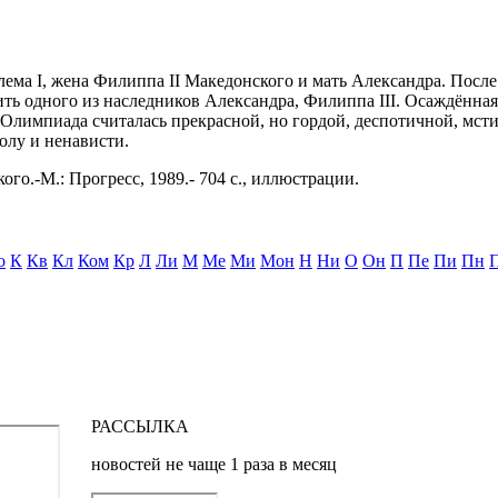
ема I, жена Филиппа II Македонского и мать Александра. После
ить одного из наследников Александра, Филиппа III. Осаждённа
. Олимпиада считалась прекрасной, но гордой, деспотичной, мс
олу и ненависти.
ого.-М.: Прогресс, 1989.- 704 с., иллюстрации.
о
К
Кв
Кл
Ком
Кр
Л
Ли
М
Ме
Ми
Мон
Н
Ни
О
Он
П
Пе
Пи
Пн
РАССЫЛКА
новостей не чаще 1 раза в месяц