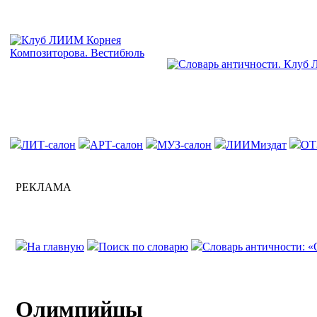
ЛИТ-салон
АРТ-салон
МУЗ-салон
ЛИИМиздат
ОТ
РЕКЛАМА
На главную
Поиск по словарю
Словарь античности: «
Олимпийцы