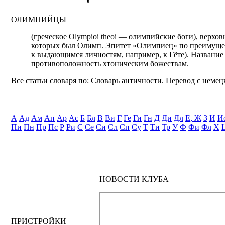
ОЛИМПИЙЦЫ
(греческое Olympioi theoi — олимпийские боги), верхо
которых был Олимп. Эпитет «Олимпиец» по преимущест
к выдающимся личностям, например, к Гёте). Названи
противоположность хтоническим божествам.
Все статьи словаря по: Словарь античности. Перевод с немецк
А
Ад
Ам
Ап
Ар
Ас
Б
Бл
В
Ви
Г
Ге
Ги
Гн
Д
Ди
Дл
Е, Ж
З
И
И
Пи
Пн
Пр
Пс
Р
Ри
С
Се
Си
Сл
Сп
Су
Т
Ти
Тр
У
Ф
Фи
Фл
Х
НОВОСТИ КЛУБА
ПРИСТРОЙКИ