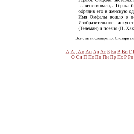
главенствовала, а Геракл
обрядив его в женскую од
Имя Омфалы вошло в по
Изобразительное искусс
(Телеман) и поэзия (П. Ха
Все статьи словаря по: Словарь ан
А
Ад
Ам
Ап
Ар
Ас
Б
Бл
В
Ви
Г
О
Он
П
Пе
Пи
Пн
Пр
Пс
Р
Ри