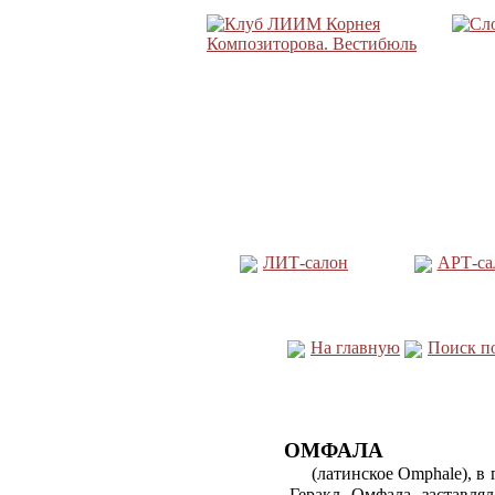
ЛИТ-салон
АРТ-са
На главную
Поиск п
ОМФАЛА
(латинское Omphale), в
Геракл. Омфала, заставля