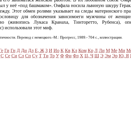
 был у неё «под башмаком». Омфала носила львиную шкуру Герак
ежду. Этот обмен ролями указывает на следы материнского пра
словицу для обозначения зависимоеги мужчины от женщи
тво (живопись Лукаса Кранаха, Тинторетто, Рубенса), оп
кс) использовали этот миф.
тичности. Перевод с немецкого.-М.: Прогресс, 1989.- 704 с., иллюстрации.
Ге
Ги
Гн
Д
Ди
Дл
Е, Ж
З
И
Ио
К
Кв
Кл
Ком
Кр
Л
Ли
М
Ме
Ми
М
С
Се
Си
Сл
Сп
Су
Т
Ти
Тр
У
Ф
Фи
Фл
Х
Ц, Ч
Ш
Э
Эм
Эр
Ю, Я