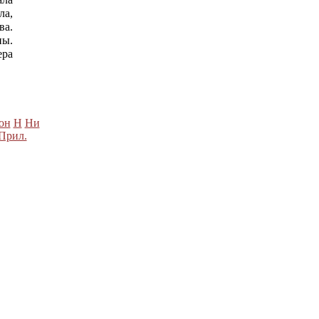
ла,
ва.
ны.
ера
он
Н
Ни
Прил.