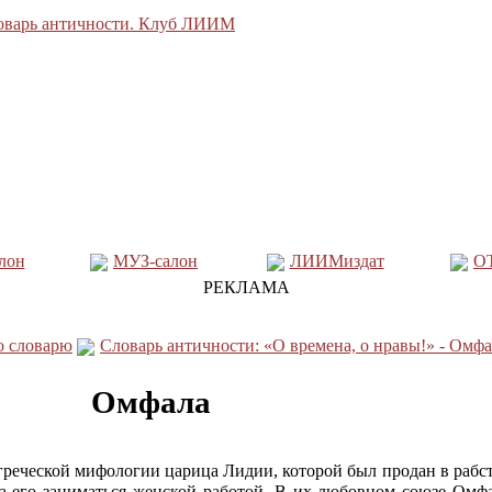
лон
МУЗ-салон
ЛИИМиздат
О
РЕКЛАМА
о словарю
Словарь античности: «О времена, о нравы!» - Омф
Омфала
 греческой мифологии царица Лидии, которой был продан в рабс
ла его заниматься женской работой. В их любовном союзе Омф