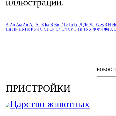
иллюстрации.
А
Ад
Ам
Ап
Ар
Ас
Б
Бл
В
Ви
Г
Ге
Ги
Гн
Д
Ди
Дл
Е, Ж
З
И
И
Пи
Пн
Пр
Пс
Р
Ри
С
Се
Си
Сл
Сп
Су
Т
Ти
Тр
У
Ф
Фи
Фл
Х
НОВОСТ
ПРИСТРОЙКИ
Царство животных