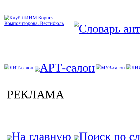
АРТ-салон
ЛИТ-салон
МУЗ-салон
ЛИ
РЕКЛАМА
На главную
Поиск по с