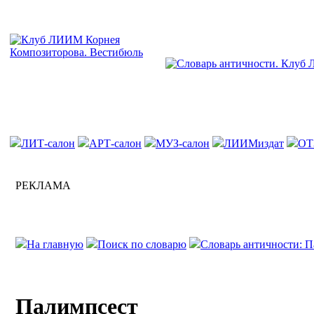
ЛИТ-салон
АРТ-салон
МУЗ-салон
ЛИИМиздат
ОТ
РЕКЛАМА
На главную
Поиск по словарю
Словарь античности: П
Палимпсест