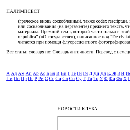
ПАЛИМПСЕСТ
(греческое вновь соскобленный, также codex rescriptus
или соскабливания (на пергаменте) прежнего текста, ч
материала. Прежний текст, который часто только в это
re publica” («О государстве»), написанное под “De civi
читается при помощи флуоресцентного фотографирова
Все статьи словаря по: Словарь античности. Перевод с немецк
А
Ад
Ам
Ап
Ар
Ас
Б
Бл
В
Ви
Г
Ге
Ги
Гн
Д
Ди
Дл
Е, Ж
З
И
И
Пи
Пн
Пр
Пс
Р
Ри
С
Се
Си
Сл
Сп
Су
Т
Ти
Тр
У
Ф
Фи
Фл
Х
НОВОСТИ КЛУБА