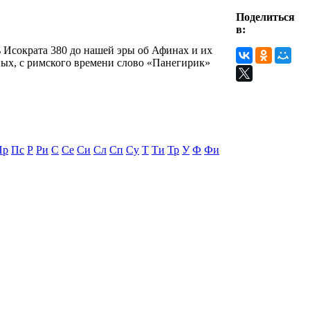
Поделиться
в:
чь Исократа 380 до нашей эры об Афинах и их
ных, с римского времени слово «Панегирик»
Пр
Пс
Р
Ри
С
Се
Си
Сл
Сп
Су
Т
Ти
Тр
У
Ф
Фи