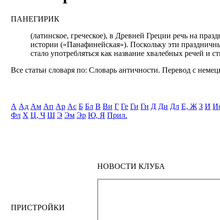
ПАНЕГИРИК
(латинское, греческое), в Древней Греции речь на праз
истории («Панафинейская»). Поскольку эти праздничны
стало употребляться как название хвалебных речей и 
Все статьи словаря по: Словарь античности. Перевод с немецк
А
Ад
Ам
Ап
Ар
Ас
Б
Бл
В
Ви
Г
Ге
Ги
Гн
Д
Ди
Дл
Е, Ж
З
И
И
Фл
Х
Ц, Ч
Ш
Э
Эм
Эр
Ю, Я
Прил.
НОВОСТИ КЛУБА
ПРИСТРОЙКИ