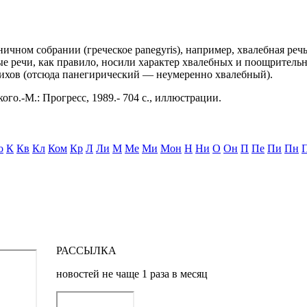
дничном собрании (греческое panegyris), например, хвалебная ре
е речи, как правило, носили характер хвалебных и поощритель
стихов (отсюда панегирический — неумеренно хвалебный).
ого.-М.: Прогресс, 1989.- 704 с., иллюстрации.
о
К
Кв
Кл
Ком
Кр
Л
Ли
М
Ме
Ми
Мон
Н
Ни
О
Он
П
Пе
Пи
Пн
РАССЫЛКА
новостей не чаще 1 раза в месяц