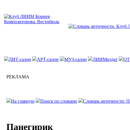
ЛИТ-салон
АРТ-салон
МУЗ-салон
ЛИИМиздат
ОТ
РЕКЛАМА
На главную
Поиск по словарю
Словарь античности: П
Панегирик