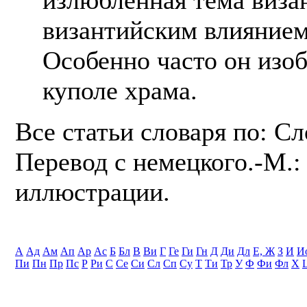
византийским влиянием
Особенно часто он изо
куполе храма.
Все статьи словаря по: С
Перевод с немецкого.-М.: 
иллюстрации.
А
Ад
Ам
Ап
Ар
Ас
Б
Бл
В
Ви
Г
Ге
Ги
Гн
Д
Ди
Дл
Е, Ж
З
И
И
Пи
Пн
Пр
Пс
Р
Ри
С
Се
Си
Сл
Сп
Су
Т
Ти
Тр
У
Ф
Фи
Фл
Х