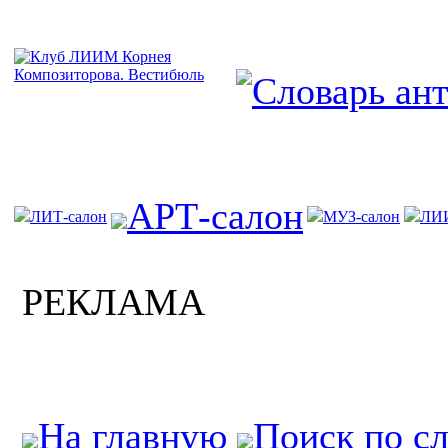
АРТ-салон
ЛИТ-салон
МУЗ-салон
ЛИ
РЕКЛАМА
На главную
Поиск по с