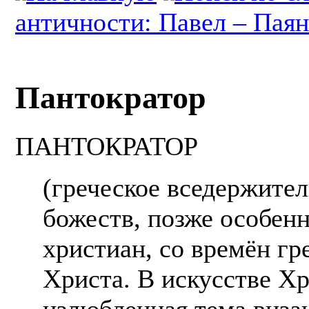
античности: Павел – Пая
Пантократор
ПАНТОКРАТОР
(греческое вседержите
божеств, позже особенн
христиан, со времён г
Христа. В искусстве Х
излюбленная тема виза