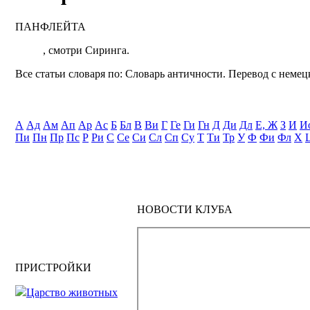
ПАНФЛЕЙТА
, смотри Сиринга.
Все статьи словаря по: Словарь античности. Перевод с немецк
А
Ад
Ам
Ап
Ар
Ас
Б
Бл
В
Ви
Г
Ге
Ги
Гн
Д
Ди
Дл
Е, Ж
З
И
И
Пи
Пн
Пр
Пс
Р
Ри
С
Се
Си
Сл
Сп
Су
Т
Ти
Тр
У
Ф
Фи
Фл
Х
НОВОСТИ КЛУБА
ПРИСТРОЙКИ
Царство животных