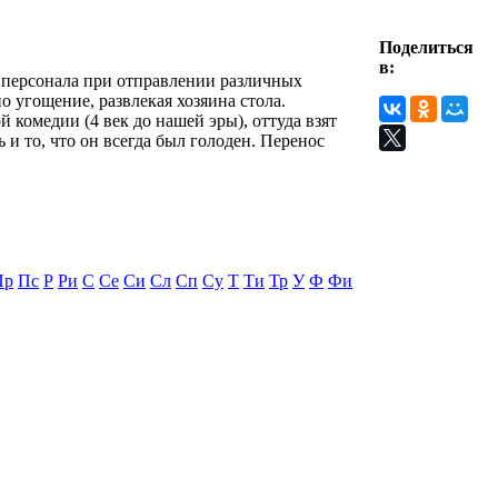
Поделиться
в:
го персонала при отправлении различных
о угощение, развлекая хозяина стола.
 комедии (4 век до нашей эры), оттуда взят
и то, что он всегда был голоден. Перенос
Пр
Пс
Р
Ри
С
Се
Си
Сл
Сп
Су
Т
Ти
Тр
У
Ф
Фи