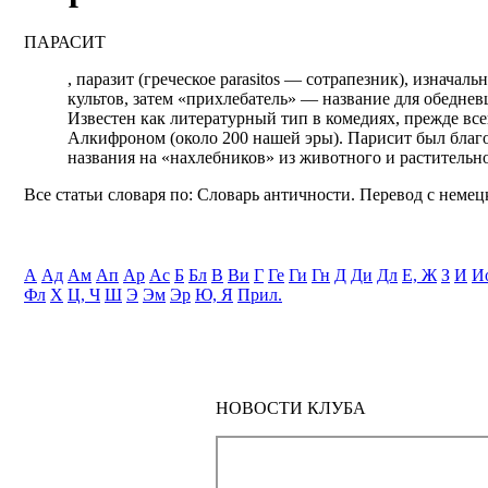
ПАРАСИТ
, паразит (греческое parasitos — сотрапезник), изнача
культов, затем «прихлебатель» — название для обеднев
Известен как литературный тип в комедиях, прежде всег
Алкифроном (около 200 нашей эры). Парисит был благод
названия на «нахлебников» из животного и растительн
Все статьи словаря по: Словарь античности. Перевод с немецк
А
Ад
Ам
Ап
Ар
Ас
Б
Бл
В
Ви
Г
Ге
Ги
Гн
Д
Ди
Дл
Е, Ж
З
И
И
Фл
Х
Ц, Ч
Ш
Э
Эм
Эр
Ю, Я
Прил.
НОВОСТИ КЛУБА