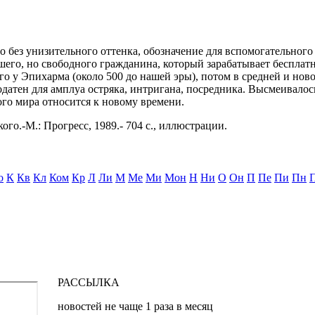
льно без унизительного оттенка, обозначение для вспомогательно
шего, но свободного гражданина, который зарабатывает бесплатн
о у Эпихарма (около 500 до нашей эры), потом в средней и новой
атен для амплуа остряка, интригана, посредника. Высмеивалось 
ого мира относится к новому времени.
ого.-М.: Прогресс, 1989.- 704 с., иллюстрации.
о
К
Кв
Кл
Ком
Кр
Л
Ли
М
Ме
Ми
Мон
Н
Ни
О
Он
П
Пе
Пи
Пн
РАССЫЛКА
новостей не чаще 1 раза в месяц