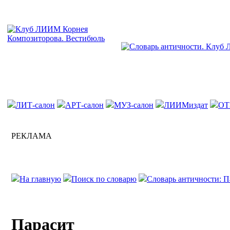
ЛИТ-салон
АРТ-салон
МУЗ-салон
ЛИИМиздат
ОТ
РЕКЛАМА
На главную
Поиск по словарю
Словарь античности: П
Парасит