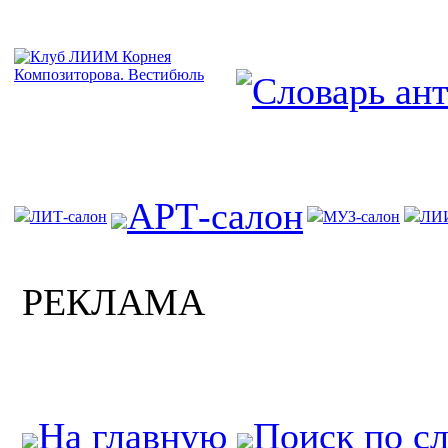
АРТ-салон
ЛИТ-салон
МУЗ-салон
ЛИ
РЕКЛАМА
На главную
Поиск по с