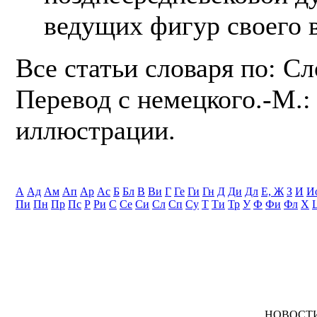
ведущих фигур своего 
Все статьи словаря по: С
Перевод с немецкого.-М.: 
иллюстрации.
А
Ад
Ам
Ап
Ар
Ас
Б
Бл
В
Ви
Г
Ге
Ги
Гн
Д
Ди
Дл
Е, Ж
З
И
И
Пи
Пн
Пр
Пс
Р
Ри
С
Се
Си
Сл
Сп
Су
Т
Ти
Тр
У
Ф
Фи
Фл
Х
НОВОСТ