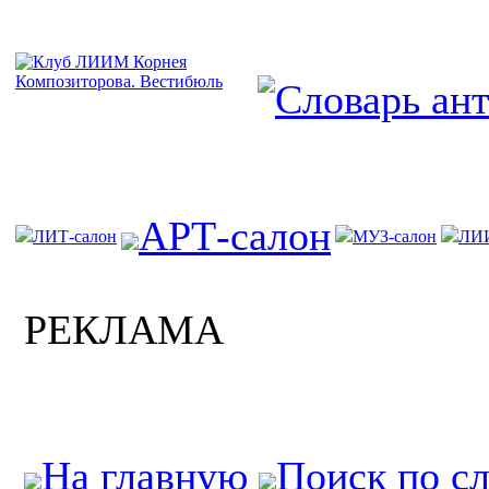
АРТ-салон
ЛИТ-салон
МУЗ-салон
ЛИ
РЕКЛАМА
На главную
Поиск по с