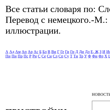
Все статьи словаря по: С
Перевод с немецкого.-М.: 
иллюстрации.
А
Ад
Ам
Ап
Ар
Ас
Б
Бл
В
Ви
Г
Ге
Ги
Гн
Д
Ди
Дл
Е, Ж
З
И
И
Пи
Пн
Пр
Пс
Р
Ри
С
Се
Си
Сл
Сп
Су
Т
Ти
Тр
У
Ф
Фи
Фл
Х
НОВОСТ