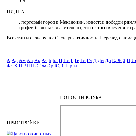
ПИДНА
, портовый город в Македонии, известен победой рим
трофеи были так значительны, что с этого времени с гр
Все статьи словаря по: Словарь античности. Перевод с немецк
А
Ад
Ам
Ап
Ар
Ас
Б
Бл
В
Ви
Г
Ге
Ги
Гн
Д
Ди
Дл
Е, Ж
З
И
И
Фл
Х
Ц, Ч
Ш
Э
Эм
Эр
Ю, Я
Прил.
НОВОСТИ КЛУБА
ПРИСТРОЙКИ
Царство животных