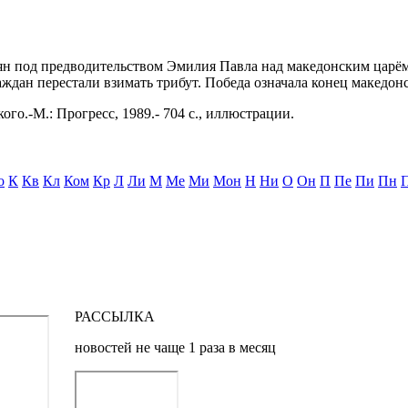
лян под предводительством Эмилия Павла над македонским царё
аждан перестали взимать трибут. Победа означала конец македон
ого.-М.: Прогресс, 1989.- 704 с., иллюстрации.
о
К
Кв
Кл
Ком
Кр
Л
Ли
М
Ме
Ми
Мон
Н
Ни
О
Он
П
Пе
Пи
Пн
РАССЫЛКА
новостей не чаще 1 раза в месяц