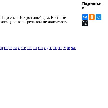
Поделиться
в:
м Персеем в 168 до нашей эры. Военные
ского царства и греческой независимости.
Пр
Пс
Р
Ри
С
Се
Си
Сл
Сп
Су
Т
Ти
Тр
У
Ф
Фи