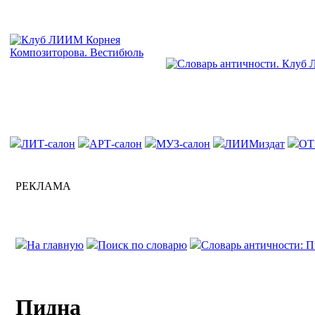
ЛИТ-салон
АРТ-салон
МУЗ-салон
ЛИИМиздат
ОТ
РЕКЛАМА
На главную
Поиск по словарю
Словарь античности: П
Пидна