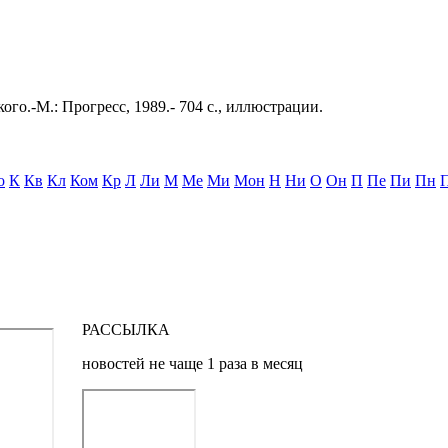
ого.-М.: Прогресс, 1989.- 704 с., иллюстрации.
о
К
Кв
Кл
Ком
Кр
Л
Ли
М
Ме
Ми
Мон
Н
Ни
О
Он
П
Пе
Пи
Пн
РАССЫЛКА
новостей не чаще 1 раза в месяц