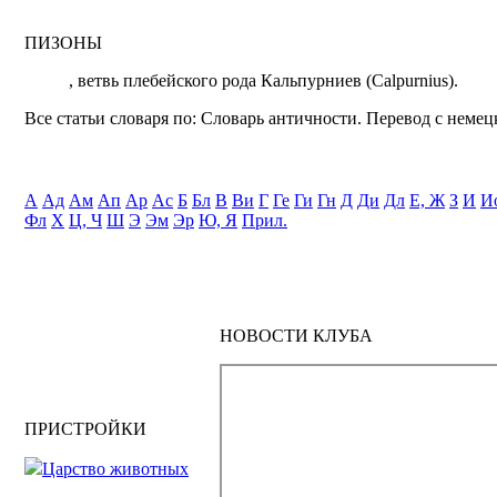
ПИЗОНЫ
, ветвь плебейского рода Кальпурниев (Calpurnius).
Все статьи словаря по: Словарь античности. Перевод с немецк
А
Ад
Ам
Ап
Ар
Ас
Б
Бл
В
Ви
Г
Ге
Ги
Гн
Д
Ди
Дл
Е, Ж
З
И
И
Фл
Х
Ц, Ч
Ш
Э
Эм
Эр
Ю, Я
Прил.
НОВОСТИ КЛУБА
ПРИСТРОЙКИ
Царство животных