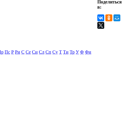
Поделиться
в:
Пр
Пс
Р
Ри
С
Се
Си
Сл
Сп
Су
Т
Ти
Тр
У
Ф
Фи