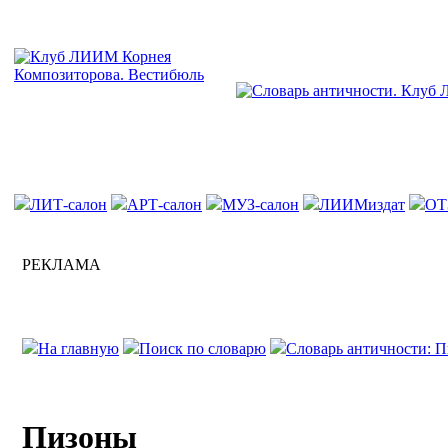
ЛИТ-салон
АРТ-салон
МУЗ-салон
ЛИИМиздат
ОТ
РЕКЛАМА
На главную
Поиск по словарю
Словарь античности: П
Пизоны