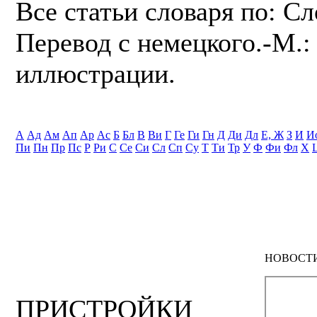
Все статьи словаря по: С
Перевод с немецкого.-М.: 
иллюстрации.
А
Ад
Ам
Ап
Ар
Ас
Б
Бл
В
Ви
Г
Ге
Ги
Гн
Д
Ди
Дл
Е, Ж
З
И
И
Пи
Пн
Пр
Пс
Р
Ри
С
Се
Си
Сл
Сп
Су
Т
Ти
Тр
У
Ф
Фи
Фл
Х
НОВОСТ
ПРИСТРОЙКИ