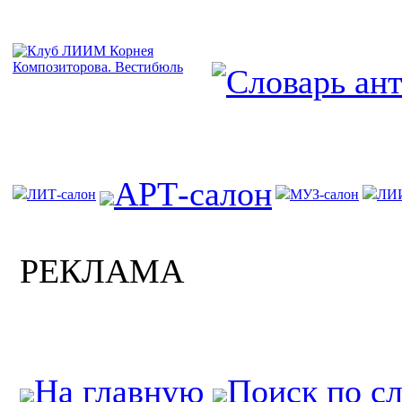
АРТ-салон
ЛИТ-салон
МУЗ-салон
ЛИ
РЕКЛАМА
На главную
Поиск по с