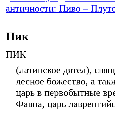
античности: Пиво – Плут
Пик
ПИК
(латинское дятел), свя
лесное божество, а так
царь в первобытные вре
Фавна, царь лаврентийц