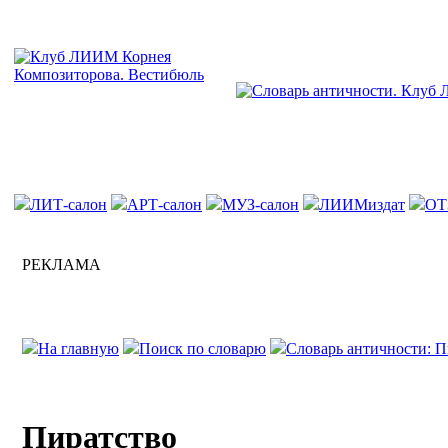
ЛИТ-салон
АРТ-салон
МУЗ-салон
ЛИИМиздат
ОТ
РЕКЛАМА
На главную
Поиск по словарю
Словарь античности: П
Пиратство