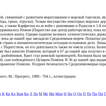
бой, связанный с развитием мореплавания и морской торговли, я
цы, греки, этруски). Только могущество некоторых морских де
, а также Карфагена из-за войн с римлянами и Родосом в 1-й по
рживалось Римом (Пиратство как центр работорговли), пока не
положен конец. Однако падение великих эллинистических держа
2 века до нашей эры завладели Средиземным морем. Попытки ри
 в стране и внешнеполитическая ситуация осложняли дело. Лиш
 с Пиратством, но его деятельность также не имела успеха. Бо
ву был нанесён Помпеем, который в 67 до нашей эры получил в 
их разбойников. Крит стал римской провинцией, Киликия была 
пей, сын побеждённого Цезарем Помпея. В 36 до нашей эры выд
оражение Помпею. Позднее безопасность Средиземноморья охра
ого.-М.: Прогресс, 1989.- 704 с., иллюстрации.
о
К
Кв
Кл
Ком
Кр
Л
Ли
М
Ме
Ми
Мон
Н
Ни
О
Он
П
Пе
Пи
Пн