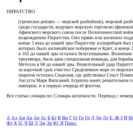
ПИРАТСТВО
(греческое peirates — морской разбойник), морской раз
среди государств, ведущих морскую торговлю (финикий
Афинского морского союза после Пелопоннесской войны
возрождению Пиратства. Оно прямо или косвенно подде
конце 3 века до нашей эры Пиратству иллирийцев был 
которых было киликийское побережье и Крит, в конце 
в 102 до нашей эры остались безуспешными. Волнения
триумвира, была дана специальная команда, для борьбы
Метелла в 68 до нашей эры. Решительный удар Пиратст
за короткий срок очистил Средиземное море от морск
пиратов осталась Сицилия, где действовал Секст Пом
Августа Марк Випсаний Агриппа нанёс решительное п
империи, и в первую очередь её флотом.
Все статьи словаря по: Словарь античности. Перевод с немецк
А
Ад
Ам
Ап
Ар
Ас
Б
Бл
В
Ви
Г
Ге
Ги
Гн
Д
Ди
Дл
Е, Ж
З
И
И
Фл
Х
Ц, Ч
Ш
Э
Эм
Эр
Ю, Я
Прил.