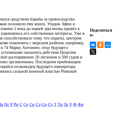
влялся средством борьбы за превосходство
ржав положило ему конец. Упадок Афин и
ловине 2 века до нашей эры вновь привёл к
Поделиться
 ущемлялись его собственные интересы. Уже в
в:
в способствовало тому, что пираты, центром
млян покончить с морским разбоем, например,
ь в 74 Марку Антонию, отцу будущего
лее успешными оказались действия Цецилия
своё распоряжение 20 легионов и 500 судов и
заново организована. Последним прибежищем
ающийся полководец будущего императора
нялась сильной военной властью Римской
Пр
Пс
Р
Ри
С
Се
Си
Сл
Сп
Су
Т
Ти
Тр
У
Ф
Фи