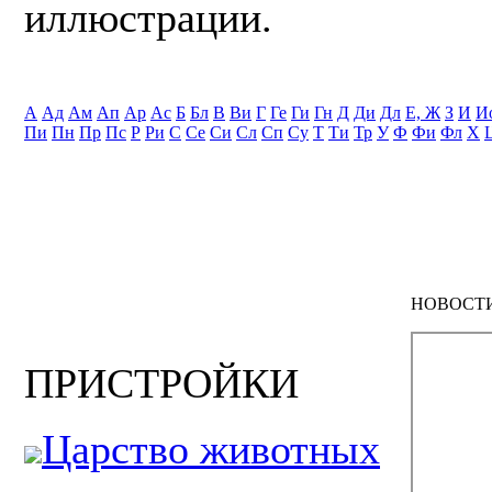
иллюстрации.
А
Ад
Ам
Ап
Ар
Ас
Б
Бл
В
Ви
Г
Ге
Ги
Гн
Д
Ди
Дл
Е, Ж
З
И
И
Пи
Пн
Пр
Пс
Р
Ри
С
Се
Си
Сл
Сп
Су
Т
Ти
Тр
У
Ф
Фи
Фл
Х
НОВОСТ
ПРИСТРОЙКИ
Царство животных