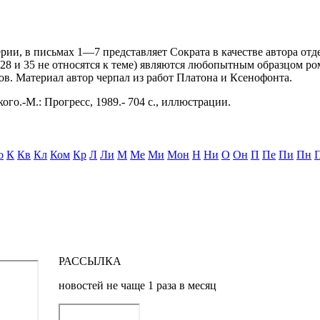
рии, в письмах 1—7 представляет Сократа в качестве автора от
 и 35 не относятся к теме) являются любопытным образцом ром
ов. Материал автор черпал из работ Платона и Ксенофонта.
ого.-М.: Прогресс, 1989.- 704 с., иллюстрации.
о
К
Кв
Кл
Ком
Кр
Л
Ли
М
Ме
Ми
Мон
Н
Ни
О
Он
П
Пе
Пи
Пн
РАССЫЛКА
новостей не чаще 1 раза в месяц