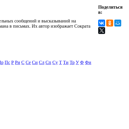
Поделиться
в:
дельных сообщений и высказываний на
ана в письмах. Их автор изображает Сократа
Пр
Пс
Р
Ри
С
Се
Си
Сл
Сп
Су
Т
Ти
Тр
У
Ф
Фи