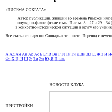
«ПИСЬМА СОКРАТА»
. Автор публикации, живший во времена Римской импе
популярно-философские темы. Письма 8—27 и 29—34 (28
в конкретно-исторической ситуации в кругу его ученик
Все статьи словаря по: Словарь античности. Перевод с немецк
А
Ад
Ам
Ап
Ар
Ас
Б
Бл
В
Ви
Г
Ге
Ги
Гн
Д
Ди
Дл
Е, Ж
З
И
И
Фл
Х
Ц, Ч
Ш
Э
Эм
Эр
Ю, Я
Прил.
НОВОСТИ КЛУБА
ПРИСТРОЙКИ