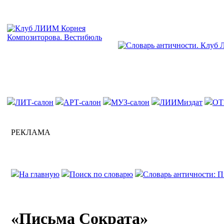
ЛИТ-салон
АРТ-салон
МУЗ-салон
ЛИИМиздат
ОТ
РЕКЛАМА
На главную
Поиск по словарю
Словарь античности: П
«Письма Сократа»