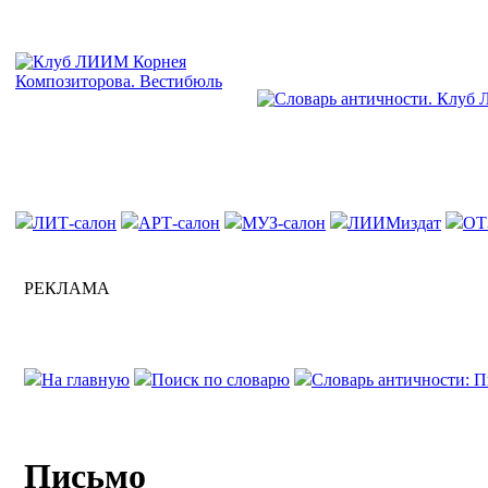
ЛИТ-салон
АРТ-салон
МУЗ-салон
ЛИИМиздат
ОТ
РЕКЛАМА
На главную
Поиск по словарю
Словарь античности: П
Письмо