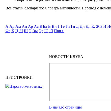
Все статьи словаря по: Словарь античности. Перевод с немецк
А
Ад
Ам
Ап
Ар
Ас
Б
Бл
В
Ви
Г
Ге
Ги
Гн
Д
Ди
Дл
Е, Ж
З
И
И
Фл
Х
Ц, Ч
Ш
Э
Эм
Эр
Ю, Я
Прил.
НОВОСТИ КЛУБА
ПРИСТРОЙКИ
Царство животных
В начало страницы