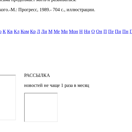
ого.-М.: Прогресс, 1989.- 704 с., иллюстрации.
о
К
Кв
Кл
Ком
Кр
Л
Ли
М
Ме
Ми
Мон
Н
Ни
О
Он
П
Пе
Пи
Пн
РАССЫЛКА
новостей не чаще 1 раза в месяц