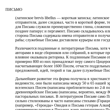
ПИСЬМО
(латинское brevis libellus — короткая записка; латинск
отправителя, далее следовал, часто в короткой форме,
для Письма служили преимущественно глина, сложенные
позднее папирус и пергамент. Письмо складывалось или
сторона Письма содержала имена отправителя и получат
рабы; служебные Письма доставляли курьеры или госуд
Различаются подлинные и литературные Письма, хотя ч
авторами в виде сборников или собраний, в которые 
влияние оказывала риторика. К подлинным Письмам от
примерно 800 из них принадлежат перу самого Цицеро
насчитывающее более 1600 Писем, отчасти поддельных
предложений, идей, теорий и так далее (служебные Пи
Дальнейшее развитие эта форма получила в христианств
видимости, они были написаны между 50 и 65 нашей эр
вселенских Писем (написаны приблизительно во 2-й по
древнееврейские Письма (написаны, вероятно, между 8
пасторальных письмах. В литературном Письме само 
сильно стилизованы и часто написаны стихами (Горац
(например, «Героиды» Овидия и Письма гетерам Алкифр
современном романе в Письмах жанр литературного Пи