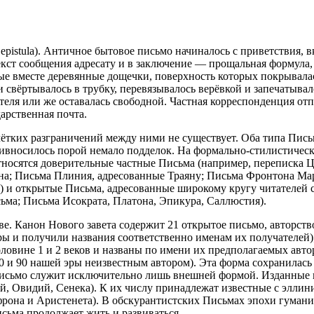
ое epistula). Античное бытовое письмо начиналось с приветствия,
 текст сообщения адресату и в заключение — прощальная формула
 вместе деревянные дощечки, поверхность которых покрывалась
 свёртывалось в трубку, перевязывалось верёвкой и запечатыва
еля или же оставалась свободной. Частная корреспонденция отпр
арственная почта.
ётких разграничений между ними не существует. Оба типа Пись
привносилось порой немало подделок. На формально-стилистиче
носятся доверительные частные Письма (например, переписка 
на; Письма Плиния, адресованные Траяну; Письма Фронтона Ма
) и открытые Письма, адресованные широкому кругу читателей 
сьма; Письма Исократа, Платона, Эпикура, Саллюстия).
е. Канон Нового завета содержит 21 открытое письмо, авторств
ы и получили названия соответственно именам их получателей)
ловине 1 и 2 веков и названы по имени их предполагаемых автор
0 и 90 нашей эры неизвестным автором). Эта форма сохранилась
Письмо служит исключительно лишь внешней формой. Изданные в
ий, Овидий, Сенека). К их числу принадлежат известные с элли
она и Аристенета). В обскурантистских Письмах эпохи гуманиз
сьма продолжает жить и развиваться.