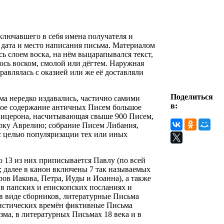
 включавшего в себя имена получателя и
, дата и место написания письма. Материалом
 слоем воска, на нём выцарапывался текст,
лось воском, смолой или дёгтем. Наружная
авлялась с оказией или же её доставляли
Поделиться
ма нередко издавались, частично самими
в:
ское содержание античных Писем большое
Цицерона, насчитывающая свыше 900 Писем,
рку Аврелию; собрание Писем Либания,
с целью популяризации тех или иных
о 13 из них приписывается Павлу (по всей
; далее в канон включены 7 так называемых
ов Иакова, Петра, Иуды и Иоанна), а также
 в папских и епископских посланиях и
 виде сборников, литературные Письма
нистических времён фиктивные Письма
ма, в литературных Письмах 18 века и в