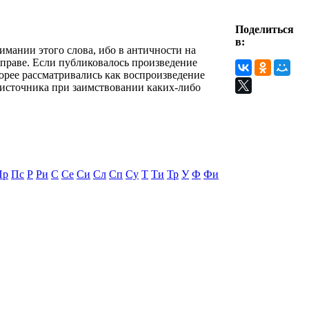
Поделиться
в:
имании этого слова, ибо в античности на
 праве. Если публиковалось произведение
корее рассматривались как воспроизведение
е источника при заимствовании каких-либо
Пр
Пс
Р
Ри
С
Се
Си
Сл
Сп
Су
Т
Ти
Тр
У
Ф
Фи