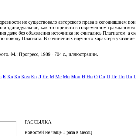
древности не существовало авторского права в сегодняшнем пон
но индивидуальное, как это принято в современном гражданском
ия даже без объявления источника не считались Плагиатом, а с
 по поводу Плагиата. В сочинениях научного характера указани
ого.-М.: Прогресс, 1989.- 704 с., иллюстрации.
о
К
Кв
Кл
Ком
Кр
Л
Ли
М
Ме
Ми
Мон
Н
Ни
О
Он
П
Пе
Пи
Пн
РАССЫЛКА
новостей не чаще 1 раза в месяц