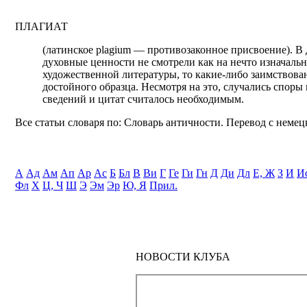
ПЛАГИАТ
(латинское plagium — противозаконное присвоение). В 
духовные ценности не смотрели как на нечто изначаль
художественной литературы, то какие-либо заимствован
достойного образца. Несмотря на это, случались споры
сведений и цитат считалось необходимым.
Все статьи словаря по: Словарь античности. Перевод с немецк
А
Ад
Ам
Ап
Ар
Ас
Б
Бл
В
Ви
Г
Ге
Ги
Гн
Д
Ди
Дл
Е, Ж
З
И
И
Фл
Х
Ц, Ч
Ш
Э
Эм
Эр
Ю, Я
Прил.
НОВОСТИ КЛУБА