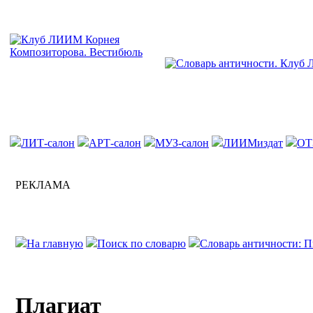
ЛИТ-салон
АРТ-салон
МУЗ-салон
ЛИИМиздат
ОТ
РЕКЛАМА
На главную
Поиск по словарю
Словарь античности: П
Плагиат