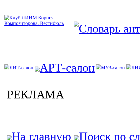
АРТ-салон
ЛИТ-салон
МУЗ-салон
ЛИ
РЕКЛАМА
На главную
Поиск по с