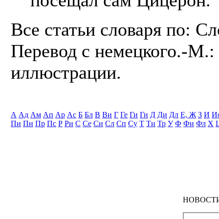
Все статьи словаря по: С
Перевод с немецкого.-М.: 
иллюстрации.
А
Ад
Ам
Ап
Ар
Ас
Б
Бл
В
Ви
Г
Ге
Ги
Гн
Д
Ди
Дл
Е, Ж
З
И
И
Пи
Пн
Пр
Пс
Р
Ри
С
Се
Си
Сл
Сп
Су
Т
Ти
Тр
У
Ф
Фи
Фл
Х
НОВОСТ