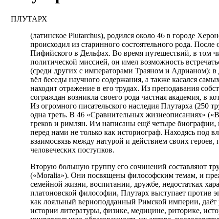
ПЛУТАРХ
(латинское Plutarchus), родился около 46 в городе Херо
происходил из старинного состоятельного рода. Посл
Пифийского в Дельфах. Во время путешествий, в том ч
политической миссией, он имел возможность встречат
(среди других с императорами Траяном и Адрианом); в
вёл беседы научного содержания, а также касался сам
находит отражение в его трудах. Из преподавания собс
сограждан возникла своего рода частная академия, в к
Из огромного писательского наследия Плутарха (250 тр
одна треть. В 46 «Сравнительных жизнеописаниях» («Bi
греков и римлян. Им написаны ещё четыре биографии, 
перед нами не только как историограф. Находясь под в
взаимосвязь между натурой и действием своих героев,
человеческих поступков.
Вторую большую группу его сочинений составляют тру
(«Moralia»). Они посвящены философским темам, и пре
семейной жизни, воспитании, дружбе, недостатках хар
платоновской философии, Плутарх выступает против эп
как лояльный верноподданный Римской империи, даёт 
истории литературы, физике, медицине, риторике, ист