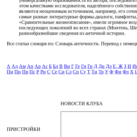
универсальную образованность их автора, последоват
этом качествами исследователя, наделённого собстве
являются неоценимым источником, например, его сочин
самые разные литературные формы-диалоги, памфлеты, 
«Сравнительные жизнеописания», имели огромное возде
последующих поколений во всех странах (Монтень, Шек
разнообразнейшие сведения из античной истории.
Все статьи словаря по: Словарь античности. Перевод с немецк
А
Ад
Ам
Ап
Ар
Ас
Б
Бл
В
Ви
Г
Ге
Ги
Гн
Д
Ди
Дл
Е, Ж
З
И
И
Пи
Пн
Пр
Пс
Р
Ри
С
Се
Си
Сл
Сп
Су
Т
Ти
Тр
У
Ф
Фи
Фл
Х
НОВОСТИ КЛУБА
ПРИСТРОЙКИ