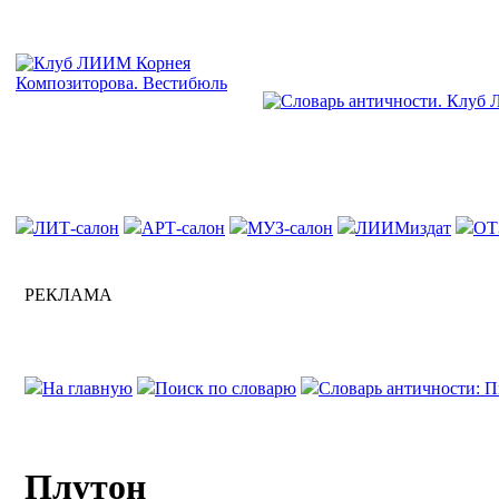
ЛИТ-салон
АРТ-салон
МУЗ-салон
ЛИИМиздат
ОТ
РЕКЛАМА
На главную
Поиск по словарю
Словарь античности: П
Плутон