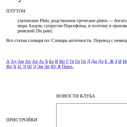
ПЛУТОН
(латинское Pluto, родственное греческое plutos — бога
мира Аидом, супругом Персефоны, и поэтому в произве
римский Dis pater.
Все статьи словаря по: Словарь античности. Перевод с немецк
А
Ад
Ам
Ап
Ар
Ас
Б
Бл
В
Ви
Г
Ге
Ги
Гн
Д
Ди
Дл
Е, Ж
З
И
И
Фл
Х
Ц, Ч
Ш
Э
Эм
Эр
Ю, Я
Прил.
НОВОСТИ КЛУБА
ПРИСТРОЙКИ