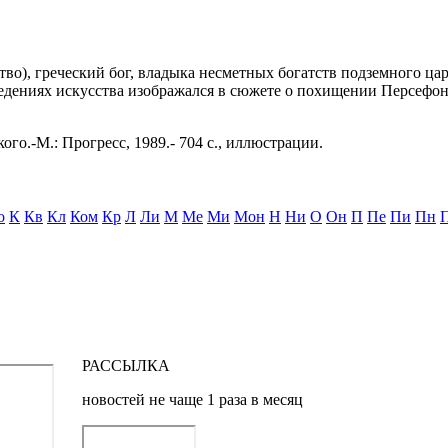
тство), греческий бог, владыка несметных богатств подземного ц
дениях искусства изображался в сюжете о похищении Персефоны
ого.-М.: Прогресс, 1989.- 704 с., иллюстрации.
о
К
Кв
Кл
Ком
Кр
Л
Ли
М
Ме
Ми
Мон
Н
Ни
О
Он
П
Пе
Пи
Пн
РАССЫЛКА
новостей не чаще 1 раза в месяц