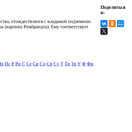
Поделиться
в:
арства, отождествлялся с владыкой подземною
 (картина Рембрандта). Ему соответствует
Пр
Пс
Р
Ри
С
Се
Си
Сл
Сп
Су
Т
Ти
Тр
У
Ф
Фи