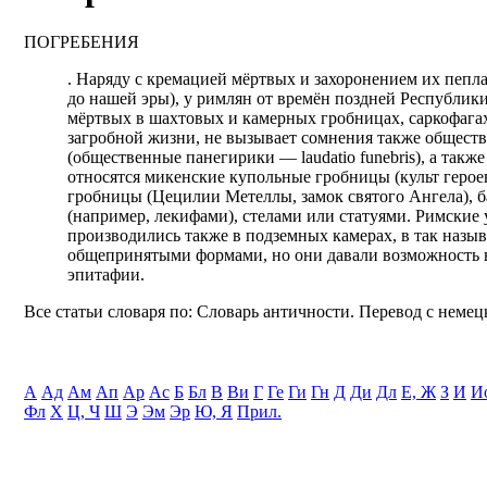
ПОГРЕБЕНИЯ
. Наряду с кремацией мёртвых и захоронением их пепла
до нашей эры), у римлян от времён поздней Республик
мёртвых в шахтовых и камерных гробницах, саркофага
загробной жизни, не вызывает сомнения также обществ
(общественные панегирики — laudatio funebris), а та
относятся микенские купольные гробницы (культ герое
гробницы (Цецилии Метеллы, замок святого Ангела), 
(например, лекифами), стелами или статуями. Римские
производились также в подземных камерах, в так назы
общепринятыми формами, но они давали возможность в
эпитафии.
Все статьи словаря по: Словарь античности. Перевод с немецк
А
Ад
Ам
Ап
Ар
Ас
Б
Бл
В
Ви
Г
Ге
Ги
Гн
Д
Ди
Дл
Е, Ж
З
И
И
Фл
Х
Ц, Ч
Ш
Э
Эм
Эр
Ю, Я
Прил.