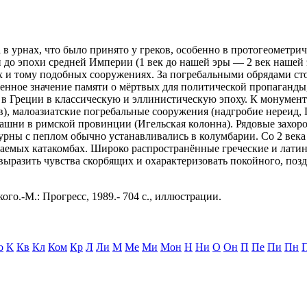
 в урнах, что было принято у греков, особенно в протогеометри
и до эпохи средней Империи (1 век до нашей эры — 2 век нашей
х и тому подобных сооружениях. За погребальными обрядами ст
енное значение памяти о мёртвых для политической пропаганды,
кже в Греции в классическую и эллинистическую эпоху. К монум
в), малоазиатские погребальные сооружения (надгробие нереид,
башни в римской провинции (Игельская колонна). Рядовые захо
 урны с пеплом обычно устанавливались в колумбарии. Со 2 век
ваемых катакомбах. Широко распространённые греческие и лати
ыразить чувства скорбящих и охарактеризовать покойного, поз
ого.-М.: Прогресс, 1989.- 704 с., иллюстрации.
о
К
Кв
Кл
Ком
Кр
Л
Ли
М
Ме
Ми
Мон
Н
Ни
О
Он
П
Пе
Пи
Пн