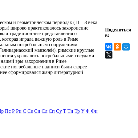
ческом и геометрическом периодах (11—8 века
 эры) широко практиковалось захоронение
Поделиться
ояли традиционные представления о
в:
 которая играла важную роль в Риме
ентальным погребальным сооружениям
 Галикарнасский мавзолей), римские круглые
ронения украшались погребальными сосудами
а нашей эры захоронения в Риме
нские погребальные надписи были скорее
днее сформировался жанр литературной
Пр
Пс
Р
Ри
С
Се
Си
Сл
Сп
Су
Т
Ти
Тр
У
Ф
Фи