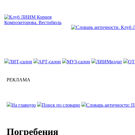
ЛИТ-салон
АРТ-салон
МУЗ-салон
ЛИИМиздат
ОТ
РЕКЛАМА
На главную
Поиск по словарю
Словарь античности: П
Погребения