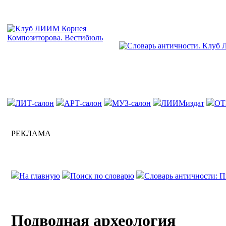
ЛИТ-салон
АРТ-салон
МУЗ-салон
ЛИИМиздат
ОТ
РЕКЛАМА
На главную
Поиск по словарю
Словарь античности: П
Подводная археология