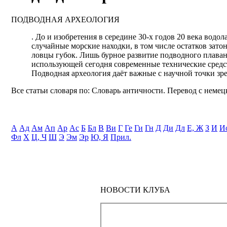
ПОДВОДНАЯ АРХЕОЛОГИЯ
. До и изобретения в середине 30-х годов 20 века во
случайные морские находки, в том числе остатков зат
ловцы губок. Лишь бурное развитие подводного плавани
использующей сегодня современные технические средс
Подводная археология даёт важные с научной точки зр
Все статьи словаря по: Словарь античности. Перевод с немецк
А
Ад
Ам
Ап
Ар
Ас
Б
Бл
В
Ви
Г
Ге
Ги
Гн
Д
Ди
Дл
Е, Ж
З
И
И
Фл
Х
Ц, Ч
Ш
Э
Эм
Эр
Ю, Я
Прил.
НОВОСТИ КЛУБА