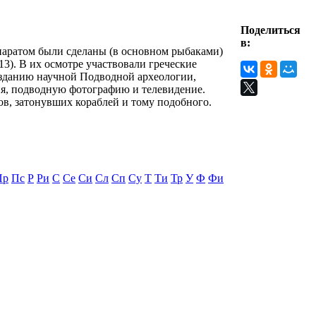
Поделиться
в:
ппаратом были сделаны (в основном рыбаками)
3). В их осмотре участвовали греческие
созданию научной Подводной археологии,
я, подводную фотографию и телевидение.
ов, затонувших кораблей и тому подобного.
Пр
Пс
Р
Ри
С
Се
Си
Сл
Сп
Су
Т
Ти
Тр
У
Ф
Фи