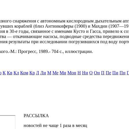
долазного снаряжения с автономным кислородным дыхательным а
онувших кораблей (близ Антиикиферы (1900) и Махдии (1907—191
я в 30-е годы, связанное с именами Кусто и Гасса, привело к 
тва — откачивающие насосы, подводные средества передвижени
ения результаты при исследовании погрузившихся под воду порт
ого.-М.: Прогресс, 1989.- 704 с., иллюстрации.
о
К
Кв
Кл
Ком
Кр
Л
Ли
М
Ме
Ми
Мон
Н
Ни
О
Он
П
Пе
Пи
Пн
РАССЫЛКА
новостей не чаще 1 раза в месяц