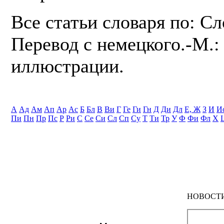
Все статьи словаря по: С
Перевод с немецкого.-М.: 
иллюстрации.
А
Ад
Ам
Ап
Ар
Ас
Б
Бл
В
Ви
Г
Ге
Ги
Гн
Д
Ди
Дл
Е, Ж
З
И
И
Пи
Пн
Пр
Пс
Р
Ри
С
Се
Си
Сл
Сп
Су
Т
Ти
Тр
У
Ф
Фи
Фл
Х
НОВОСТ