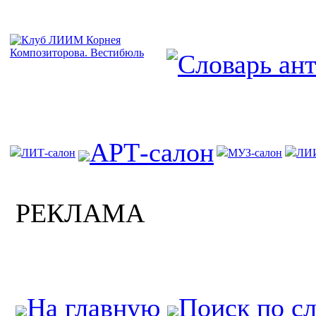
АРТ-салон
ЛИТ-салон
МУЗ-салон
ЛИ
РЕКЛАМА
На главную
Поиск по с