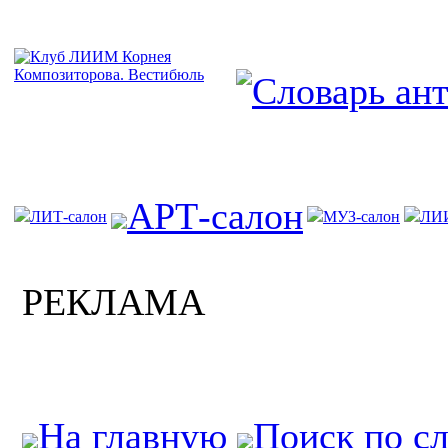
АРТ-салон
ЛИТ-салон
МУЗ-салон
ЛИ
РЕКЛАМА
На главную
Поиск по с