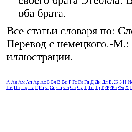
оба брата.
Все статьи словаря по: С
Перевод с немецкого.-М.: 
иллюстрации.
А
Ад
Ам
Ап
Ар
Ас
Б
Бл
В
Ви
Г
Ге
Ги
Гн
Д
Ди
Дл
Е, Ж
З
И
И
Пи
Пн
Пр
Пс
Р
Ри
С
Се
Си
Сл
Сп
Су
Т
Ти
Тр
У
Ф
Фи
Фл
Х