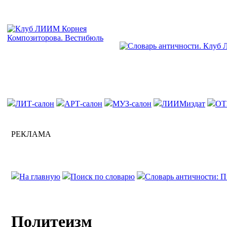
ЛИТ-салон
АРТ-салон
МУЗ-салон
ЛИИМиздат
ОТ
РЕКЛАМА
На главную
Поиск по словарю
Словарь античности: П
Политеизм