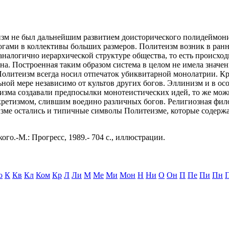
изм не был дальнейшим развитием доисторического полидеймониз
огами в коллективы больших размеров. Политеизм возник в ран
аналогично иерархической структуре общества, то есть происхо
. Построенная таким образом система в целом не имела значени
литеизм всегда носил отпечаток убиквитарной монолатрии. Кро
льной мере независимо от культов других богов. Эллинизм и в 
низма создавали предпосылки монотеистических идей, то же можн
ретизмом, слившим воедино различных богов. Религиозная фило
изме остались и типичные символы Политеизме, которые содерж
ого.-М.: Прогресс, 1989.- 704 с., иллюстрации.
о
К
Кв
Кл
Ком
Кр
Л
Ли
М
Ме
Ми
Мон
Н
Ни
О
Он
П
Пе
Пи
Пн