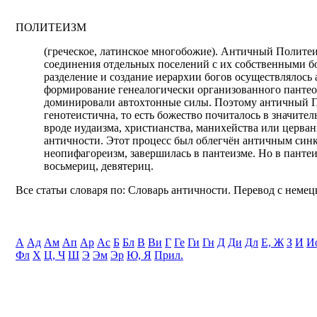
ПОЛИТЕИЗМ
(греческое, латинское многобожие). Античный Полите
соединения отдельных поселений с их собственными б
разделение и создание иерархии богов осуществлялось 
формирование генеалогически организованного пантеона
доминировали автохтонные силы. Поэтому античный По
генотеистична, то есть божество почиталось в значите
вроде иудаизма, христианства, манихейства или церва
античности. Этот процесс был облегчён античным синк
неопифагореизм, завершилась в пантеизме. Но в панте
восьмериц, девятериц.
Все статьи словаря по: Словарь античности. Перевод с немецк
А
Ад
Ам
Ап
Ар
Ас
Б
Бл
В
Ви
Г
Ге
Ги
Гн
Д
Ди
Дл
Е, Ж
З
И
И
Фл
Х
Ц, Ч
Ш
Э
Эм
Эр
Ю, Я
Прил.