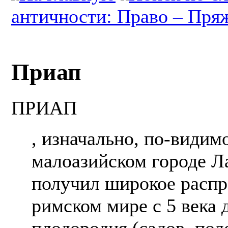
античности: Право – Пря
Приап
ПРИАП
, изначально, по-видим
малоазийском городе Ла
получил широкое распр
римском мире с 5 века 
плодородия (садов, пол