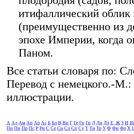
итифаллический облик 
(преимущественно из де
эпохе Империи, когда о
Паном.
Все статьи словаря по: С
Перевод с немецкого.-М.: 
иллюстрации.
А
Ад
Ам
Ап
Ар
Ас
Б
Бл
В
Ви
Г
Ге
Ги
Гн
Д
Ди
Дл
Е, Ж
З
И
И
Пи
Пн
Пр
Пс
Р
Ри
С
Се
Си
Сл
Сп
Су
Т
Ти
Тр
У
Ф
Фи
Фл
Х