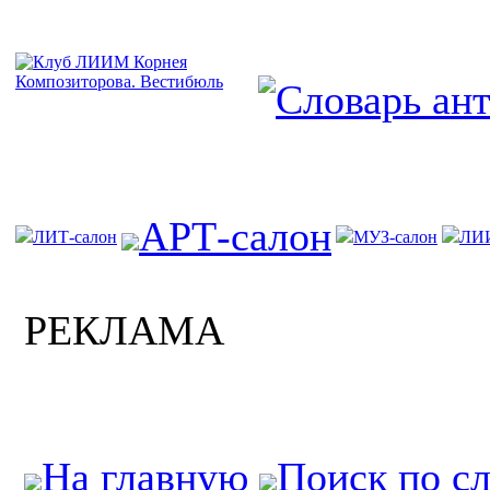
АРТ-салон
ЛИТ-салон
МУЗ-салон
ЛИ
РЕКЛАМА
На главную
Поиск по с