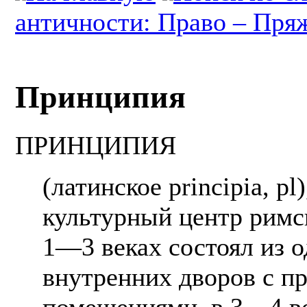
античности: Право – Пря
Принципия
ПРИНЦИПИЯ
(латинское principia, p
культурный центр римск
1—3 веках состоял из о
внутренних дворов с 
помещениями, в 3—4 в