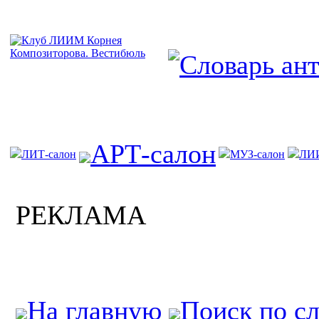
АРТ-салон
ЛИТ-салон
МУЗ-салон
ЛИ
РЕКЛАМА
На главную
Поиск по с