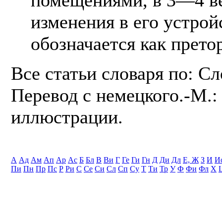
изменения в его устрой
обозначается как претор
Все статьи словаря по: С
Перевод с немецкого.-М.: 
иллюстрации.
А
Ад
Ам
Ап
Ар
Ас
Б
Бл
В
Ви
Г
Ге
Ги
Гн
Д
Ди
Дл
Е, Ж
З
И
И
Пи
Пн
Пр
Пс
Р
Ри
С
Се
Си
Сл
Сп
Су
Т
Ти
Тр
У
Ф
Фи
Фл
Х