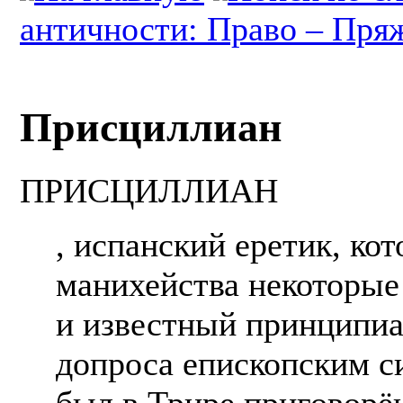
античности: Право – Пря
Присциллиан
ПРИСЦИЛЛИАН
, испанский еретик, ко
манихейства некоторые
и известный принципиа
допроса епископским с
был в Трире приговорё