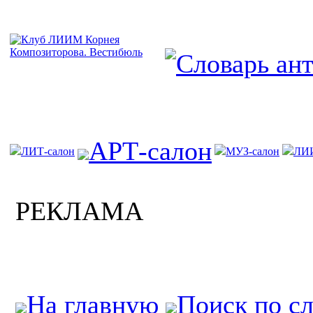
АРТ-салон
ЛИТ-салон
МУЗ-салон
ЛИ
РЕКЛАМА
На главную
Поиск по с