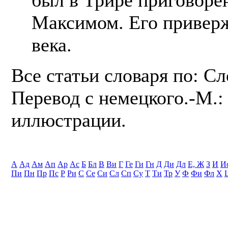
Максимом. Его привер
века.
Все статьи словаря по: С
Перевод с немецкого.-М.: 
иллюстрации.
А
Ад
Ам
Ап
Ар
Ас
Б
Бл
В
Ви
Г
Ге
Ги
Гн
Д
Ди
Дл
Е, Ж
З
И
И
Пи
Пн
Пр
Пс
Р
Ри
С
Се
Си
Сл
Сп
Су
Т
Ти
Тр
У
Ф
Фи
Фл
Х