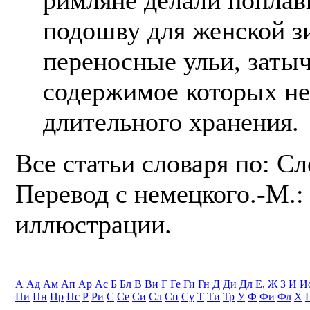
подошву для женской з
переносные ульи, затыч
содержимое которых не
длительного хранения.
Все статьи словаря по: С
Перевод с немецкого.-М.: 
иллюстрации.
А
Ад
Ам
Ап
Ар
Ас
Б
Бл
В
Ви
Г
Ге
Ги
Гн
Д
Ди
Дл
Е, Ж
З
И
И
Пи
Пн
Пр
Пс
Р
Ри
С
Се
Си
Сл
Сп
Су
Т
Ти
Тр
У
Ф
Фи
Фл
Х