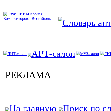
АРТ-салон
ЛИТ-салон
МУЗ-салон
ЛИ
РЕКЛАМА
На главную
Поиск по с