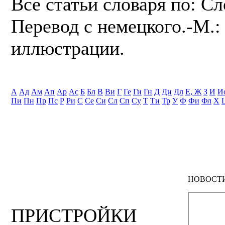
Все статьи словаря по: С
Перевод с немецкого.-М.: 
иллюстрации.
А
Ад
Ам
Ап
Ар
Ас
Б
Бл
В
Ви
Г
Ге
Ги
Гн
Д
Ди
Дл
Е, Ж
З
И
И
Пи
Пн
Пр
Пс
Р
Ри
С
Се
Си
Сл
Сп
Су
Т
Ти
Тр
У
Ф
Фи
Фл
Х
НОВОСТ
ПРИСТРОЙКИ