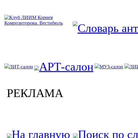
АРТ-салон
ЛИТ-салон
МУЗ-салон
ЛИ
РЕКЛАМА
На главную
Поиск по с