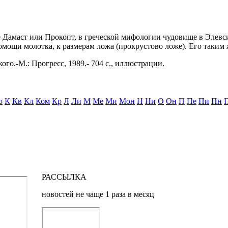
кже Дамаст или Прокопт, в греческой мифологии чудовище в Элев
мощи молотка, к размерам ложа (прокрустово ложе). Его таким 
ого.-М.: Прогресс, 1989.- 704 с., иллюстрации.
о
К
Кв
Кл
Ком
Кр
Л
Ли
М
Ме
Ми
Мон
Н
Ни
О
Он
П
Пе
Пи
Пн
РАССЫЛКА
новостей не чаще 1 раза в месяц