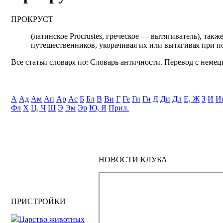
ПРОКРУСТ
(латинское Procrustes, греческое — вытягиватель), та
путешественников, укорачивая их или вытягивая при по
Все статьи словаря по: Словарь античности. Перевод с немецк
А
Ад
Ам
Ап
Ар
Ас
Б
Бл
В
Ви
Г
Ге
Ги
Гн
Д
Ди
Дл
Е, Ж
З
И
И
Фл
Х
Ц, Ч
Ш
Э
Эм
Эр
Ю, Я
Прил.
НОВОСТИ КЛУБА
ПРИСТРОЙКИ
Царство животных