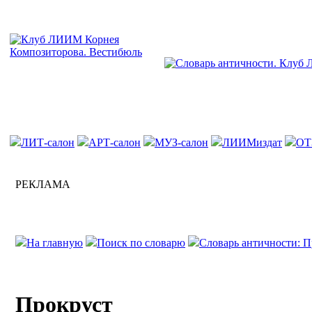
ЛИТ-салон
АРТ-салон
МУЗ-салон
ЛИИМиздат
ОТ
РЕКЛАМА
На главную
Поиск по словарю
Словарь античности: П
Прокруст