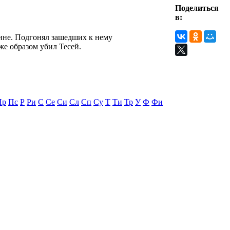
Поделиться
в:
сине. Подгонял зашедших к нему
же образом убил Тесей.
Пр
Пс
Р
Ри
С
Се
Си
Сл
Сп
Су
Т
Ти
Тр
У
Ф
Фи