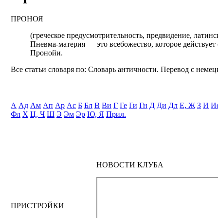
ПРОНОЯ
(греческое предусмотрительность, предвидение, латинс
Пневма-материя — это всебожество, которое действует
Пронойи.
Все статьи словаря по: Словарь античности. Перевод с немецк
А
Ад
Ам
Ап
Ар
Ас
Б
Бл
В
Ви
Г
Ге
Ги
Гн
Д
Ди
Дл
Е, Ж
З
И
И
Фл
Х
Ц, Ч
Ш
Э
Эм
Эр
Ю, Я
Прил.
НОВОСТИ КЛУБА
ПРИСТРОЙКИ