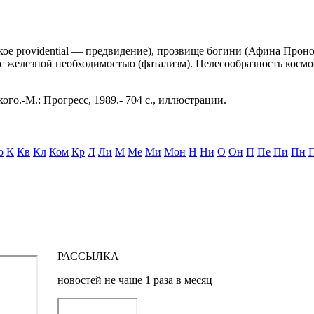
кое providential — предвидение), прозвище богини (Афина Прон
 с железной необходимостью (фатализм). Целесообразность косм
ого.-М.: Прогресс, 1989.- 704 с., иллюстрации.
о
К
Кв
Кл
Ком
Кр
Л
Ли
М
Ме
Ми
Мон
Н
Ни
О
Он
П
Пе
Пи
Пн
РАССЫЛКА
новостей не чаще 1 раза в месяц