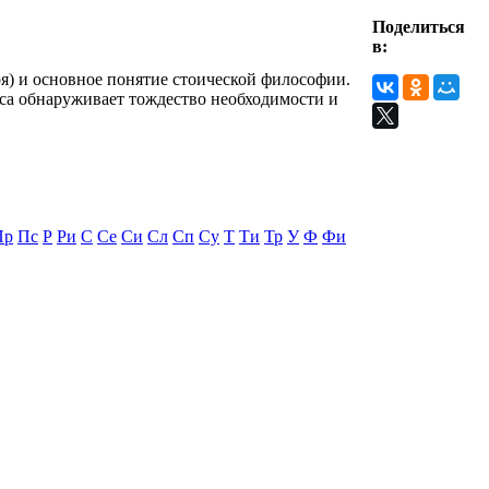
Поделиться
в:
оя) и основное понятие стоической философии.
оса обнаруживает тождество необходимости и
Пр
Пс
Р
Ри
С
Се
Си
Сл
Сп
Су
Т
Ти
Тр
У
Ф
Фи