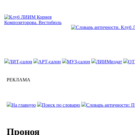
ЛИТ-салон
АРТ-салон
МУЗ-салон
ЛИИМиздат
ОТ
РЕКЛАМА
На главную
Поиск по словарю
Словарь античности: П
Проноя