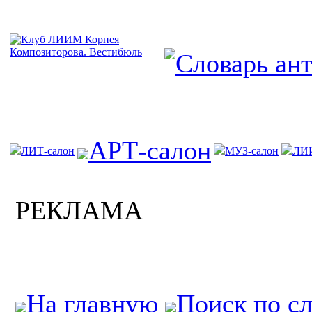
АРТ-салон
ЛИТ-салон
МУЗ-салон
ЛИ
РЕКЛАМА
На главную
Поиск по с