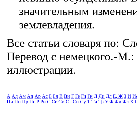
значительным изменени
землевладения.
Все статьи словаря по: С
Перевод с немецкого.-М.: 
иллюстрации.
А
Ад
Ам
Ап
Ар
Ас
Б
Бл
В
Ви
Г
Ге
Ги
Гн
Д
Ди
Дл
Е, Ж
З
И
И
Пи
Пн
Пр
Пс
Р
Ри
С
Се
Си
Сл
Сп
Су
Т
Ти
Тр
У
Ф
Фи
Фл
Х