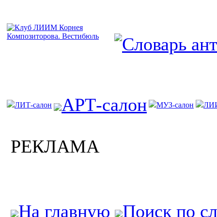
АРТ-салон
ЛИТ-салон
МУЗ-салон
ЛИ
РЕКЛАМА
На главную
Поиск по с