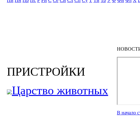
Пи
Пн
Пр
Пс
Р
Ри
С
Се
Си
Сл
Сп
Су
Т
Ти
Тр
У
Ф
Фи
Фл
Х
НОВОСТ
ПРИСТРОЙКИ
Царство животных
В начало 