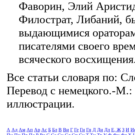
Фаворин, Элий Аристид
Филострат, Либаний, б
выдающимися ораторам
писателями своего вре
всяческого восхищения
Все статьи словаря по: С
Перевод с немецкого.-М.: 
иллюстрации.
А
Ад
Ам
Ап
Ар
Ас
Б
Бл
В
Ви
Г
Ге
Ги
Гн
Д
Ди
Дл
Е, Ж
З
И
И