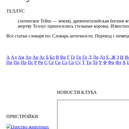
ТЕЛЛУС
(латинское Tellus — земля), древнеиталийская богиня зе
жертву Теллус приносились стельные коровы. Известно
Все статьи словаря по: Словарь античности. Перевод с немецк
А
Ад
Ам
Ап
Ар
Ас
Б
Бл
В
Ви
Г
Ге
Ги
Гн
Д
Ди
Дл
Е, Ж
З
И
И
Пи
Пн
Пр
Пс
Р
Ри
С
Се
Си
Сл
Сп
Су
Т
Ти
Тр
У
Ф
Фи
Фл
Х
НОВОСТИ КЛУБА
ПРИСТРОЙКИ
Царство животных