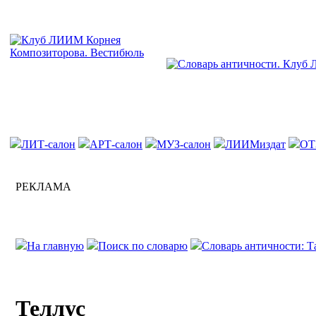
ЛИТ-салон
АРТ-салон
МУЗ-салон
ЛИИМиздат
ОТ
РЕКЛАМА
На главную
Поиск по словарю
Словарь античности: Т
Теллус