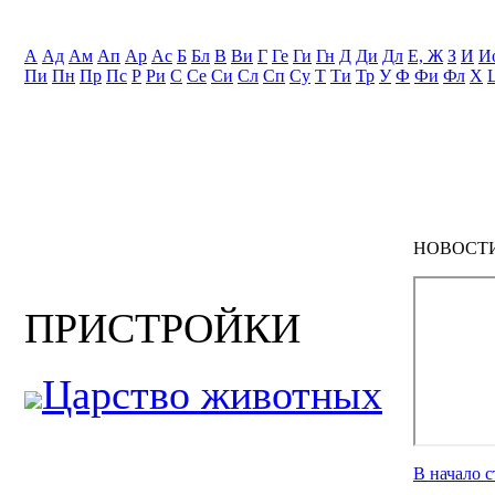
А
Ад
Ам
Ап
Ар
Ас
Б
Бл
В
Ви
Г
Ге
Ги
Гн
Д
Ди
Дл
Е, Ж
З
И
И
Пи
Пн
Пр
Пс
Р
Ри
С
Се
Си
Сл
Сп
Су
Т
Ти
Тр
У
Ф
Фи
Фл
Х
НОВОСТ
ПРИСТРОЙКИ
Царство животных
В начало 