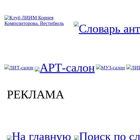
АРТ-салон
ЛИТ-салон
МУЗ-салон
ЛИ
РЕКЛАМА
На главную
Поиск по с