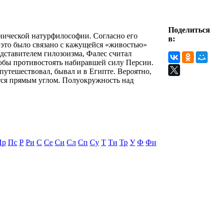
Поделиться
онической натурфилософии. Согласно его
в:
 это было связано с кажущейся «живостью»
редставителем гилозоизма, Фалес считал
тобы противостоять набиравшей силу Персии.
 путешествовал, бывал и в Египте. Вероятно,
тся прямым углом. Полуокружность над
Пр
Пс
Р
Ри
С
Се
Си
Сл
Сп
Су
Т
Ти
Тр
У
Ф
Фи