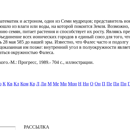
атематик и астроном, один из Семи мудрецов; представитель и
ошло из влаги или воды, на которой покоится Земля. Возможно,
анию семян, питает растения и способствует их росту. Являясь п
ъединение всех ионических городов в единый союз для того, ч
 28 мая 585 до нашей эры. Известно, что Фалес часто и подолгу
доказанная им позже: внутренний угол в полуокружности являе
аться окружностью Фалеса.
ого.-М.: Прогресс, 1989.- 704 с., иллюстрации.
о
К
Кв
Кл
Ком
Кр
Л
Ли
М
Ме
Ми
Мон
Н
Ни
О
Он
П
Пе
Пи
Пн
РАССЫЛКА