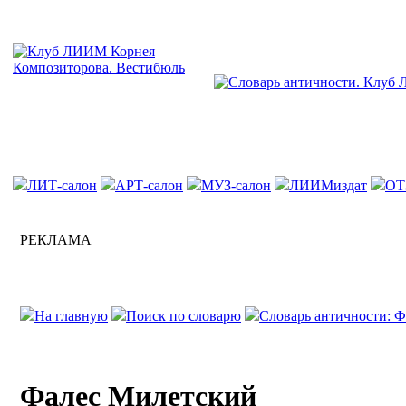
ЛИТ-салон
АРТ-салон
МУЗ-салон
ЛИИМиздат
ОТ
РЕКЛАМА
На главную
Поиск по словарю
Словарь античности: 
Фалес Милетский