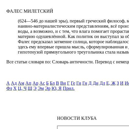
ФАЛЕС МИЛЕТСКИЙ
(624—546 до нашей эры), первый греческий философ, м
наивно-материалистическим представлениям, всё произ
воды, а возможно, и с тем, что влага помогает прораст
материю одушевлённой. Как политик он выступал за об
Фалес предсказал затмение солнца, которое наблюдалось
здесь ему впервые пришла мысль, сформулированная и 
гипотенузой прямоугольного треугольника стала назыв
Все статьи словаря по: Словарь античности. Перевод с немецк
А
Ад
Ам
Ап
Ар
Ас
Б
Бл
В
Ви
Г
Ге
Ги
Гн
Д
Ди
Дл
Е, Ж
З
И
И
Фл
Х
Ц, Ч
Ш
Э
Эм
Эр
Ю, Я
Прил.
НОВОСТИ КЛУБА