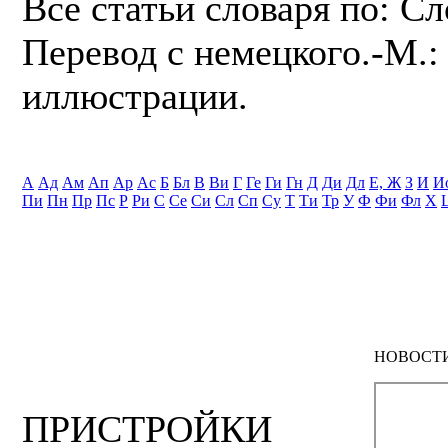
Все статьи словаря по: С
Перевод с немецкого.-М.: 
иллюстрации.
А
Ад
Ам
Ап
Ар
Ас
Б
Бл
В
Ви
Г
Ге
Ги
Гн
Д
Ди
Дл
Е, Ж
З
И
И
Пи
Пн
Пр
Пс
Р
Ри
С
Се
Си
Сл
Сп
Су
Т
Ти
Тр
У
Ф
Фи
Фл
Х
НОВОСТ
ПРИСТРОЙКИ