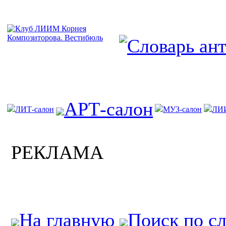
АРТ-салон
ЛИТ-салон
МУЗ-салон
ЛИ
РЕКЛАМА
На главную
Поиск по с