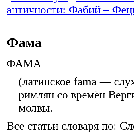
античности: Фабий – Фе
Фама
ФАМА
(латинское fama — слух
римлян со времён Верг
молвы.
Все статьи словаря по: С