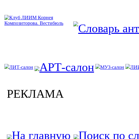
АРТ-салон
ЛИТ-салон
МУЗ-салон
ЛИ
РЕКЛАМА
На главную
Поиск по с