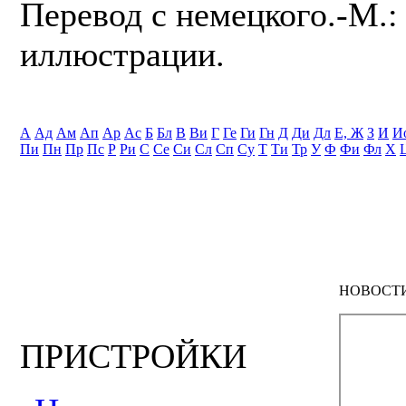
Перевод с немецкого.-М.: 
иллюстрации.
А
Ад
Ам
Ап
Ар
Ас
Б
Бл
В
Ви
Г
Ге
Ги
Гн
Д
Ди
Дл
Е, Ж
З
И
И
Пи
Пн
Пр
Пс
Р
Ри
С
Се
Си
Сл
Сп
Су
Т
Ти
Тр
У
Ф
Фи
Фл
Х
НОВОСТ
ПРИСТРОЙКИ