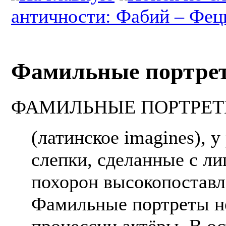
античности: Фабий – Фе
Фамильные портре
ФАМИЛЬНЫЕ ПОРТРЕ
(латинское imagines), 
слепки, сделанные с л
похорон высокопостав
Фамильные портреты н
процессии актёры. В ос