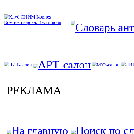
АРТ-салон
ЛИТ-салон
МУЗ-салон
ЛИ
РЕКЛАМА
На главную
Поиск по с