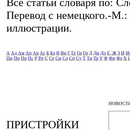
Все статьи словаря по: С
Перевод с немецкого.-М.: 
иллюстрации.
А
Ад
Ам
Ап
Ар
Ас
Б
Бл
В
Ви
Г
Ге
Ги
Гн
Д
Ди
Дл
Е, Ж
З
И
И
Пи
Пн
Пр
Пс
Р
Ри
С
Се
Си
Сл
Сп
Су
Т
Ти
Тр
У
Ф
Фи
Фл
Х
НОВОСТ
ПРИСТРОЙКИ