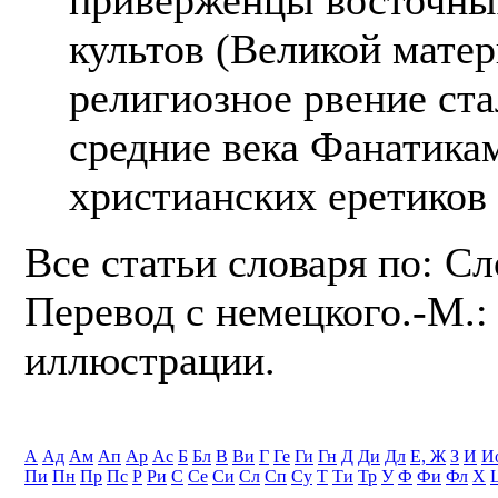
культов (Великой матер
религиозное рвение ст
средние века Фанатика
христианских еретиков 
Все статьи словаря по: С
Перевод с немецкого.-М.: 
иллюстрации.
А
Ад
Ам
Ап
Ар
Ас
Б
Бл
В
Ви
Г
Ге
Ги
Гн
Д
Ди
Дл
Е, Ж
З
И
И
Пи
Пн
Пр
Пс
Р
Ри
С
Се
Си
Сл
Сп
Су
Т
Ти
Тр
У
Ф
Фи
Фл
Х