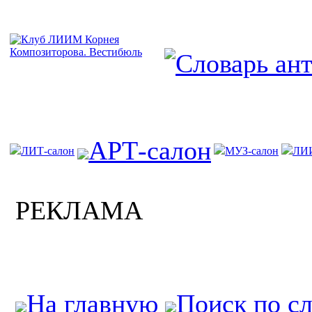
АРТ-салон
ЛИТ-салон
МУЗ-салон
ЛИ
РЕКЛАМА
На главную
Поиск по с