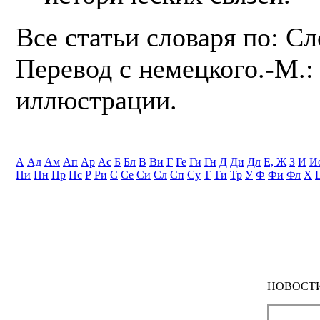
Все статьи словаря по: С
Перевод с немецкого.-М.: 
иллюстрации.
А
Ад
Ам
Ап
Ар
Ас
Б
Бл
В
Ви
Г
Ге
Ги
Гн
Д
Ди
Дл
Е, Ж
З
И
И
Пи
Пн
Пр
Пс
Р
Ри
С
Се
Си
Сл
Сп
Су
Т
Ти
Тр
У
Ф
Фи
Фл
Х
НОВОСТ