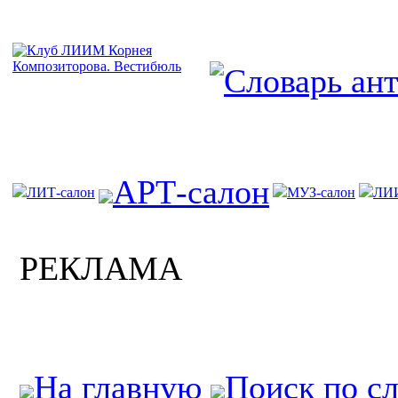
АРТ-салон
ЛИТ-салон
МУЗ-салон
ЛИ
РЕКЛАМА
На главную
Поиск по с